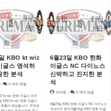
일 KBO kt wiz
6월23일 KBO 한화
이글스 명석하
이글스 NC 다이노스
끔한 분석
신박하고 진지한 분
석
Post
0 개의 댓글
comments:
Post
Post
슈어맨
0 개의 댓글
O kt wiz 한화 이글스 야구
author:
comments:
 KBO kt wiz 한화 이글스
6월23일 KBO 한화 이글스 NC 다이노스
 흐름이 예상됩니다. 무엇보
국내야구 분석 6월23일 KBO 한화 이글
 컨디션이 우려스러운 경기