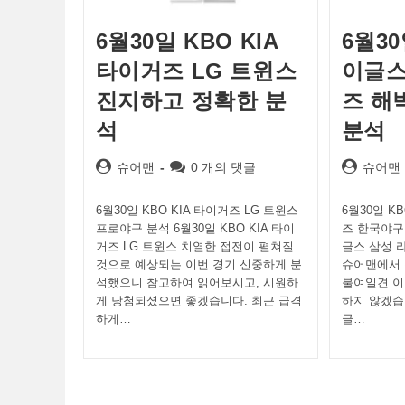
6월30일 KBO KIA
6월30
타이거즈 LG 트윈스
이글스
진지하고 정확한 분
즈 해
석
분석
Post
Post
Post
슈어맨
0 개의 댓글
슈어맨
author:
comments:
author:
6월30일 KBO KIA 타이거즈 LG 트윈스
6월30일 K
프로야구 분석 6월30일 KBO KIA 타이
즈 한국야구 
거즈 LG 트윈스 치열한 접전이 펼쳐질
글스 삼성 
것으로 예상되는 이번 경기 신중하게 분
슈어맨에서 
석했으니 참고하여 읽어보시고, 시원하
불여일견 이
게 당첨되셨으면 좋겠습니다. 최근 급격
하지 않겠습
하게…
글…