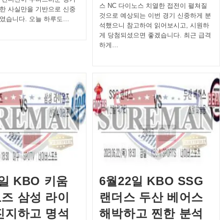
스 NC 다이노스 치열한 접전이 펼쳐질
한 사실만을 기반으로 신중
것으로 예상되는 이번 경기 신중하게 분
였습니다. 오늘 하루도…
석했으니 참고하여 읽어보시고, 시원하
게 당첨되셨으면 좋겠습니다. 최근 급격
하게…
일 KBO 키움
6월22일 KBO SSG
즈 삼성 라이
랜더스 두산 베어스
진지하고 명석
해박하고 찐한 분석