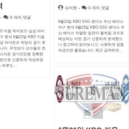
석
Post
Post
슈어맨
0 개의 댓글
author:
comments:
Post
0 개의 댓글
comments:
6월22일 KBO SSG 랜더스 두산 베어스
야구 분석 6월22일 KBO SSG 랜더스 두
BO 키움 히어로즈 삼성 라이
산 베어스 치열한 접전이 펼쳐질 것으로
 분석 6월22일 KBO 키움
예상되는 이번 경기 신중하게 분석했으
성 라이온즈 박빙의 경기 흐
니 참고하여 읽어보시고, 시원하게 당첨
니다. 무엇보다 선수들의 컨
되셨으면 좋겠습니다. 최근 급격하게…
스러운 경기인만큼 정확한
반으로 신중하게 작성하였
늘 하루도…