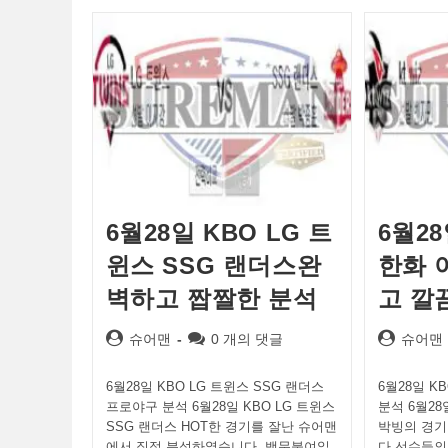
6월28일 KBO LG 트
6월28
윈스 SSG 랜더스완
한화 
벽하고 짭짤한 분석
고 깔
Post
Post
Post
슈어맨
0 개의 댓글
슈어맨
author:
comments:
author:
6월28일 KBO LG 트윈스 SSG 랜더스
6월28일 KB
프로야구 분석 6월28일 KBO LG 트윈스
분석 6월28일
SSG 랜더스 HOT한 경기를 잘난 슈어맨
박빙의 경기
에서 직접 분석하였습니다. 백문불여일
다 선수들의