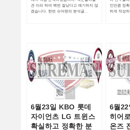
견 이라 하여 백번 잘났다고 얘기하지 않
인만큼 정확
겠습니다. 한번 슈어맨의 분석글…
하게 작성하
6월23일 KBO 롯데
6월22
자이언츠 LG 트윈스
히어로
확실하고 정확한 분
온즈 