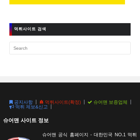
먹튀사이트 검색
Pres
Esc
to
clos
the
sear
pane
공지사항
먹튀사이트(확정)
슈어맨 보증업체
먹튀 제보&신고
슈어맨 사이트 정보
슈어맨 공식 홈페이지 - 대한민국 NO.1 먹튀