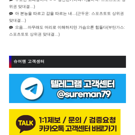
위권 맞대결…)
아 본능을 따르고 감을 따르는 내…
(근두운: 스포츠토토 상위권
맞대결…)
으음....아무래도 머리로 이해하지만 가슴으론 힘들다
(부탄가스:
스포츠토토 상위권 맞대결…)
슈어맨 고객센터