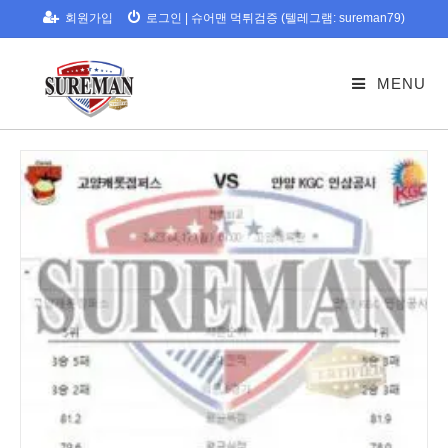
Skip
회원가입
로그인
|
슈어맨 먹튀검증 (텔레그램: sureman79)
to
content
MENU