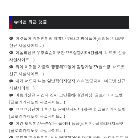
슈어맨 최근 댓글
이것들아 슈어멘이랑 제휴나 하라고 짜식들아
(상암동: 너드벳
신규 사설사이트…)
이놈의신규 우후죽순이구만??조심합시다
(전월세: 너드벳 신규
사설사이트…)
뭐여 이것들 자금력 짱짱해??엉아 감당가능??
(풀스윙: 너드벳
신규 사설사이트…)
내가 너드다 나는 일반적이지않지 ㅎㅎ
(반포자이: 너드벳 신규
사설사이트…)
이놈의신규 지겹다 진짜 그만들해라
(간짜장: 글로리카지노벳
[글로리카지노벳 사설사이트…)
ㅋㅋㅋ장난하나 이거또 짱깨냄새난다
(세우타: 글로리카지노벳
[글로리카지노벳 사설사이트…)
이건 또뭐여??근본없는 놀이터 등장
(식민지: 글로리카지노벳
[글로리카지노벳 사설사이트…)
무조껀 고배당이지 ㅎㅎ 당연한거아냐??
(발바닥: 스포츠토토 상