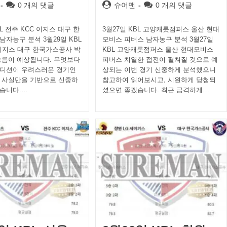
Post
Post
Post
0 개의 댓글
슈어맨
0 개의 댓글
comments:
author:
comments:
BL 전주 KCC 이지스 대구 한
3월27일 KBL 고양캐롯점퍼스 울산 현대
자농구 분석 3월29일 KBL
모비스 피버스 남자농구 분석 3월27일
 이지스 대구 한국가스공사 박
KBL 고양캐롯점퍼스 울산 현대모비스
흐름이 예상됩니다. 무엇보다
피버스 치열한 접전이 펼쳐질 것으로 예
디션이 우려스러운 경기인
상되는 이번 경기 신중하게 분석했으니
 사실만을 기반으로 신중하
참고하여 읽어보시고, 시원하게 당첨되
습니다.…
셨으면 좋겠습니다. 최근 급격하게…