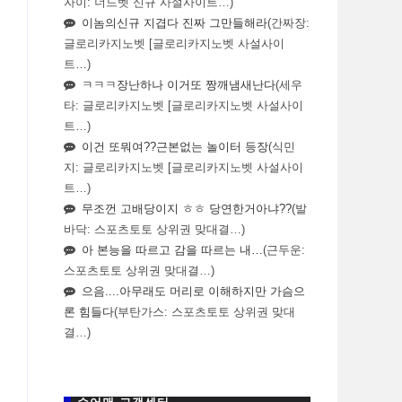
자이: 너드벳 신규 사설사이트…)
이놈의신규 지겹다 진짜 그만들해라
(간짜장:
글로리카지노벳 [글로리카지노벳 사설사이
트…)
ㅋㅋㅋ장난하나 이거또 짱깨냄새난다
(세우
타: 글로리카지노벳 [글로리카지노벳 사설사이
트…)
이건 또뭐여??근본없는 놀이터 등장
(식민
지: 글로리카지노벳 [글로리카지노벳 사설사이
트…)
무조껀 고배당이지 ㅎㅎ 당연한거아냐??
(발
바닥: 스포츠토토 상위권 맞대결…)
아 본능을 따르고 감을 따르는 내…
(근두운:
스포츠토토 상위권 맞대결…)
으음....아무래도 머리로 이해하지만 가슴으
론 힘들다
(부탄가스: 스포츠토토 상위권 맞대
결…)