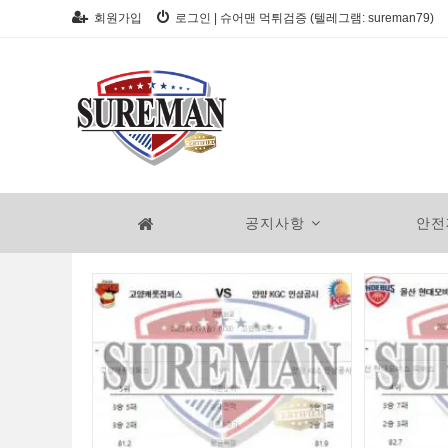
Skip
회원가입
로그인
|
슈어맨 먹튀검증 (텔레그램: sureman79)
to
content
공지사항
안전