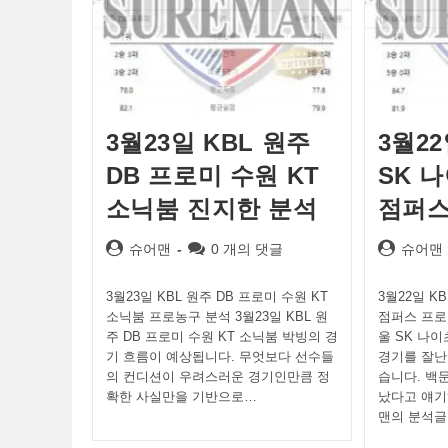
3월23일 KBL 원주
3월22
DB 프로미 수원 KT
SK 
소닉붐 진지한 분석
점퍼스
Post
Post
Post
슈어맨
0 개의 댓글
슈어맨
author:
comments:
author:
3월23일 KBL 원주 DB 프로미 수원 KT
3월22일 K
소닉붐 프로농구 분석 3월23일 KBL 원
점퍼스 프로농
주 DB 프로미 수원 KT 소닉붐 박빙의 경
울 SK 나
기 흐름이 예상됩니다. 무엇보다 선수들
경기를 잘난
의 컨디션이 우려스러운 경기인만큼 정
습니다. 백
확한 사실만을 기반으로…
났다고 얘기
맨의 분석글