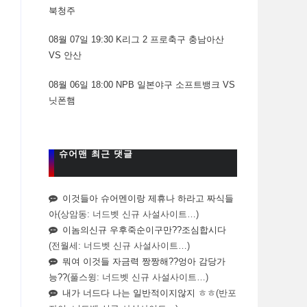
북청주
08월 07일 19:30 K리그 2 프로축구 충남아산
VS 안산
08월 06일 18:00 NPB 일본야구 소프트뱅크 VS
닛폰햄
슈어맨 최근 댓글
이것들아 슈어멘이랑 제휴나 하라고 짜식들
아
(상암동: 너드벳 신규 사설사이트…)
이놈의신규 우후죽순이구만??조심합시다
(전월세: 너드벳 신규 사설사이트…)
뭐여 이것들 자금력 짱짱해??엉아 감당가
능??
(풀스윙: 너드벳 신규 사설사이트…)
내가 너드다 나는 일반적이지않지 ㅎㅎ
(반포