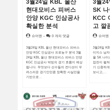
3월24일 KBL 울산
3월24
현대모비스 피버스
SK 
안양 KGC 인삼공사
KCC
확실한 분석
고 깔
Post
Post
Post
슈어맨
0 개의 댓글
슈어맨
author:
comments:
author:
3월24일 KBL 울산 현대모비스 피버스
3월24일 K
안양 KGC 인삼공사 프로농구 분석 3월
이지스 남자 
24일 KBL 울산 현대모비스 피버스 안양
울 SK 나이
KGC 인삼공사 박빙의 경기 흐름이 예상
접전이 펼쳐
됩니다. 무엇보다 선수들의 컨디션이 우
기 신중하게
려스러운 경기인만큼 정확한 사실만을
보시고,…
기반으로…