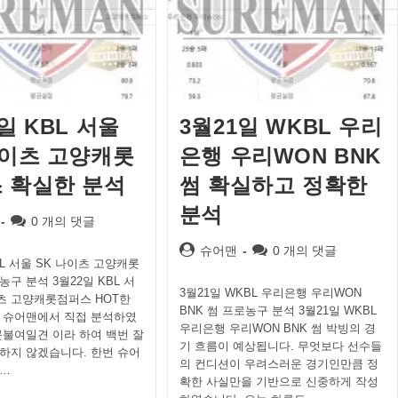
일 KBL 서울
3월21일 WKBL 우리
나이츠 고양캐롯
은행 우리WON BNK
 확실한 분석
썸 확실하고 정확한
분석
Post
0 개의 댓글
comments:
Post
Post
슈어맨
0 개의 댓글
BL 서울 SK 나이츠 고양캐롯
author:
comments:
구 분석 3월22일 KBL 서
3월21일 WKBL 우리은행 우리WON
이츠 고양캐롯점퍼스 HOT한
BNK 썸 프로농구 분석 3월21일 WKBL
 슈어맨에서 직접 분석하였
우리은행 우리WON BNK 썸 박빙의 경
문불여일견 이라 하여 백번 잘
기 흐름이 예상됩니다. 무엇보다 선수들
하지 않겠습니다. 한번 슈어
의 컨디션이 우려스러운 경기인만큼 정
…
확한 사실만을 기반으로 신중하게 작성