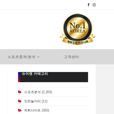
스포츠중계/분석
고객센터
슈어맨 카테고리
스포츠분석
(2,263)
안전놀이터
(11)
먹튀사이트
(355)