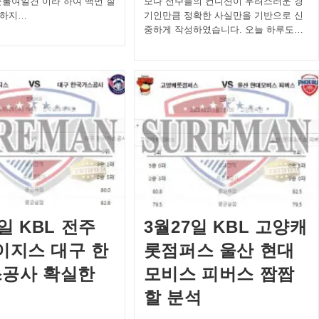
문불여일견 이라 하여 백번 잘
보다 선수들의 컨디션이 우려스러운 경
기하지…
기인만큼 정확한 사실만을 기반으로 신
중하게 작성하였습니다. 오늘 하루도…
일 KBL 전주
3월27일 KBL 고양캐
 이지스 대구 한
롯점퍼스 울산 현대
공사 확실한
모비스 피버스 짭짭
할 분석