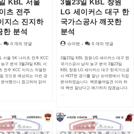
일 KBL 서울
3월23일 KBL 창원
나이츠 전주
LG 세이커스 대구 한
 이지스 진지하
국가스공사 깨끗한
끔한 분석
분석
Post
Post
Post
0 개의 댓글
슈어맨
0 개의 댓글
comments:
author:
comments:
BL 서울 SK 나이츠 전주 KCC
3월23일 KBL 창원 LG 세이커스 대구 한
농구 분석 3월24일 KBL 서
국가스공사 남자 농구 분석 3월23일
츠 전주 KCC 이지스 치열한
KBL 창원 LG 세이커스 대구 한국가스공
질 것으로 예상되는 이번 경
사 HOT한 경기를 잘난 슈어맨에서 직접
 분석했으니 참고하여 읽어
분석하였습니다. 백문불여일견 이라 하
여 백번 잘났다고 얘기하지 않겠습니다.
…