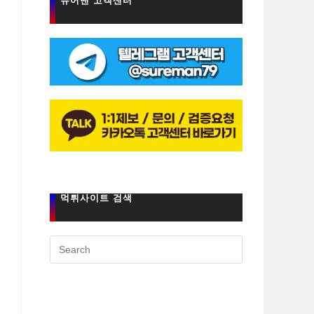
슈어맨 고객센터
먹튀사이트 검색
Press
Escape
to
close
the