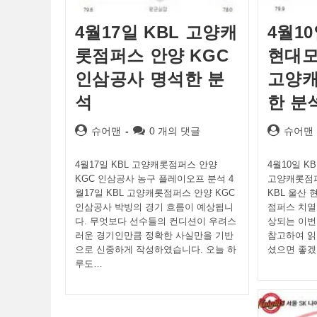
4월17일 KBL 고양캐
4월10
롯점퍼스 안양 KGC
현대모
인삼공사 명석한 분
고양캐
석
한 분
Post
Post
Post
슈어맨
0 개의 댓글
슈어맨
author:
comments:
author:
4월17일 KBL 고양캐롯점퍼스 안양
4월10일 K
KGC 인삼공사 농구 플레이오프 분석 4
고양캐롯점퍼
월17일 KBL 고양캐롯점퍼스 안양 KGC
KBL 울산
인삼공사 박빙의 경기 흐름이 예상됩니
점퍼스 치열
다. 무엇보다 선수들의 컨디션이 우려스
상되는 이번
러운 경기인만큼 정확한 사실만을 기반
참고하여 읽
으로 신중하게 작성하였습니다. 오늘 하
셨으면 좋겠
루도…