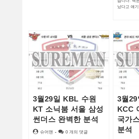
습니다. 백
났다고 얘
3월29일 KBL 수원
3월29
KT 소닉붐 서울 삼성
KCC
썬더스 완벽한 분석
국가스
분석
Post
Post
슈어맨
0 개의 댓글
author:
comments: