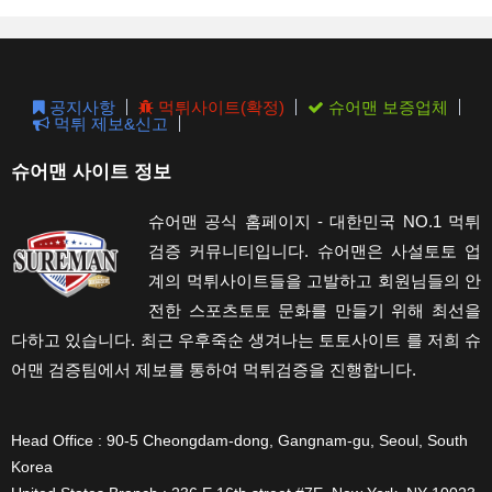
the
sear
pane
공지사항
먹튀사이트(확정)
슈어맨 보증업체
먹튀 제보&신고
슈어맨 사이트 정보
슈어맨 공식 홈페이지 - 대한민국 NO.1 먹튀
검증 커뮤니티입니다. 슈어맨은 사설토토 업
계의 먹튀사이트들을 고발하고 회원님들의 안
전한 스포츠토토 문화를 만들기 위해 최선을
다하고 있습니다. 최근 우후죽순 생겨나는 토토사이트 를 저희 슈
어맨 검증팀에서 제보를 통하여 먹튀검증을 진행합니다.
Head Office : 90-5 Cheongdam-dong, Gangnam-gu, Seoul, South
Korea