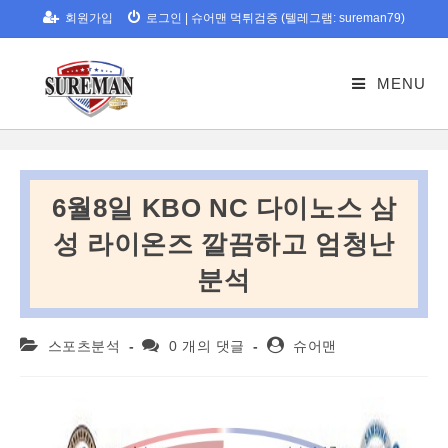
Skip
회원가입
로그인
|
슈어맨 먹튀검증 (텔레그램: sureman79)
to
content
MENU
6월8일 KBO NC 다이노스 삼
성 라이온즈 깔끔하고 엄청난
분석
Post
Post
Post
스포츠분석
0 개의 댓글
슈어맨
category:
comments:
author: