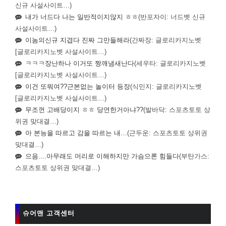
신규 사설사이트…)
내가 너드다 나는 일반적이지않지 ㅎㅎ
(반포자이: 너드벳 신규
사설사이트…)
이놈의신규 지겹다 진짜 그만들해라
(간짜장: 글로리카지노벳
[글로리카지노벳 사설사이트…)
ㅋㅋㅋ장난하나 이거또 짱깨냄새난다
(세우타: 글로리카지노벳
[글로리카지노벳 사설사이트…)
이건 또뭐여??근본없는 놀이터 등장
(식민지: 글로리카지노벳
[글로리카지노벳 사설사이트…)
무조껀 고배당이지 ㅎㅎ 당연한거아냐??
(발바닥: 스포츠토토 상
위권 맞대결…)
아 본능을 따르고 감을 따르는 내…
(근두운: 스포츠토토 상위권
맞대결…)
으음....아무래도 머리로 이해하지만 가슴으론 힘들다
(부탄가스:
스포츠토토 상위권 맞대결…)
슈어맨 고객센터