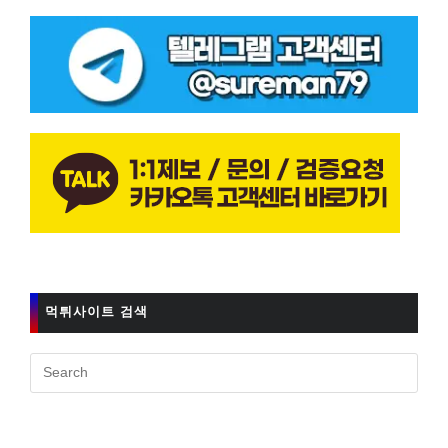
먹튀사이트 검색
Pres
Esc
to
clos