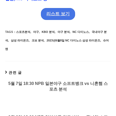
리스트 보기
TAGS
:
스포츠분석
,
야구
,
KBO 분석
,
야구 분석
,
NC 다이노스
,
국내야구 분
석
,
삼성 라이온즈
,
크보 분석
,
2023년6월8일 NC 다이노스 삼성 라이온즈
,
슈어
맨
관련 글
5월 7일 18:30 NPB 일본야구 소프트뱅크 vs 니혼햄 스
포츠 분석