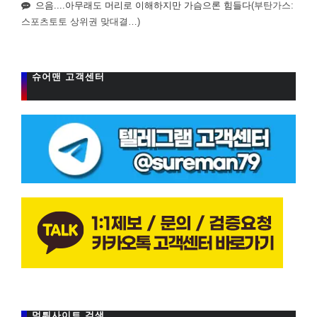
으음....아무래도 머리로 이해하지만 가슴으론 힘들다
(부탄가스:
스포츠토토 상위권 맞대결…)
슈어맨 고객센터
먹튀사이트 검색