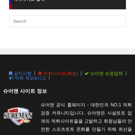
Pres
Esc
to
clos
the
sear
pane
공지사항
먹튀사이트(확정)
슈어맨 보증업체
먹튀 제보&신고
슈어맨 사이트 정보
슈어맨 공식 홈페이지 - 대한민국 NO.1 먹튀
검증 커뮤니티입니다. 슈어맨은 사설토토 업
계의 먹튀사이트들을 고발하고 회원님들의 안
전한 스포츠토토 문화를 만들기 위해 최선을