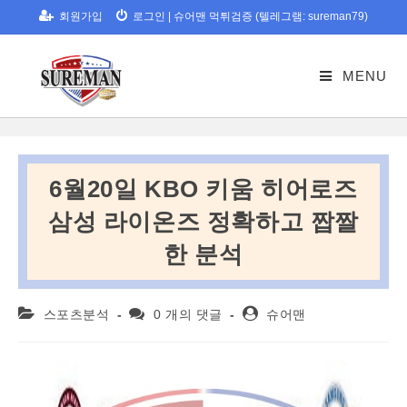
Skip
회원가입
로그인
|
슈어맨 먹튀검증 (텔레그램: sureman79)
to
content
MENU
6월20일 KBO 키움 히어로즈
삼성 라이온즈 정확하고 짭짤
한 분석
Post
Post
Post
스포츠분석
0 개의 댓글
슈어맨
category:
comments:
author: