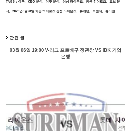
TAGS
:
야구
,
KBO 분석
,
야구 분석
,
삼성 라이온즈
,
키움 히어로즈
,
크보 분
석
,
2023년6월20일 키움 히어로즈 삼성 라이온즈
,
뷰캐넌
,
최원태
,
슈어맨
관련 글
03월 06일 19:00 V-리그 프로배구 정관장 VS IBK 기업
은행