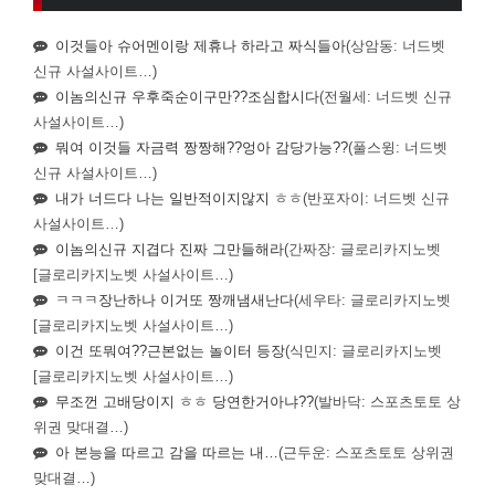
이것들아 슈어멘이랑 제휴나 하라고 짜식들아
(상암동: 너드벳
신규 사설사이트…)
이놈의신규 우후죽순이구만??조심합시다
(전월세: 너드벳 신규
사설사이트…)
뭐여 이것들 자금력 짱짱해??엉아 감당가능??
(풀스윙: 너드벳
신규 사설사이트…)
내가 너드다 나는 일반적이지않지 ㅎㅎ
(반포자이: 너드벳 신규
사설사이트…)
이놈의신규 지겹다 진짜 그만들해라
(간짜장: 글로리카지노벳
[글로리카지노벳 사설사이트…)
ㅋㅋㅋ장난하나 이거또 짱깨냄새난다
(세우타: 글로리카지노벳
[글로리카지노벳 사설사이트…)
이건 또뭐여??근본없는 놀이터 등장
(식민지: 글로리카지노벳
[글로리카지노벳 사설사이트…)
무조껀 고배당이지 ㅎㅎ 당연한거아냐??
(발바닥: 스포츠토토 상
위권 맞대결…)
아 본능을 따르고 감을 따르는 내…
(근두운: 스포츠토토 상위권
맞대결…)