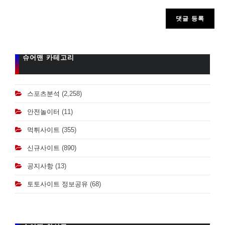
comment
슈어맨 카테고리
스포츠분석
(2,258)
안전놀이터
(11)
먹튀사이트
(355)
신규사이트
(890)
공지사항
(13)
토토사이트 정보공유
(68)