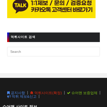
먹튀사이트 검색
Pres
Esc
to
clos
the
sear
pane
공지사항
먹튀사이트(확정)
슈어맨 보증업체
먹튀 제보&신고
슈어맨 사이트 정보