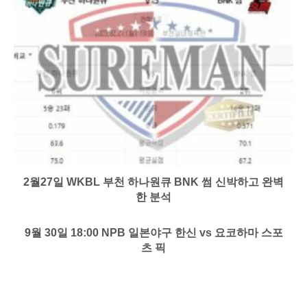
2월27일 WKBL 부천 하나원큐 BNK 썸 신박하고 완벽
한 분석
9월 30일 18:00 NPB 일본야구 한신 vs 요코하마 스포
츠 픽