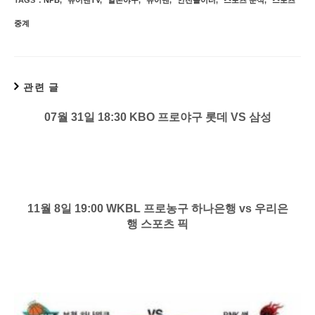
중계
관련 글
07월 31일 18:30 KBO 프로야구 롯데 VS 삼성
11월 8일 19:00 WKBL 프로농구 하나은행 vs 우리은
행 스포츠 픽