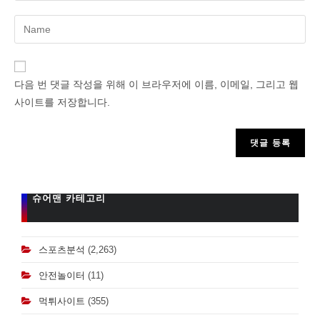
Enter
your
name
or
다음 번 댓글 작성을 위해 이 브라우저에 이름, 이메일, 그리고 웹
username
사이트를 저장합니다.
to
comment
슈어맨 카테고리
스포츠분석
(2,263)
안전놀이터
(11)
먹튀사이트
(355)