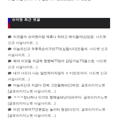
슈어맨 최근 댓글
이것들아 슈어멘이랑 제휴나 하라고 짜식들아
(상암동: 너드벳
신규 사설사이트…)
이놈의신규 우후죽순이구만??조심합시다
(전월세: 너드벳 신규
사설사이트…)
뭐여 이것들 자금력 짱짱해??엉아 감당가능??
(풀스윙: 너드벳
신규 사설사이트…)
내가 너드다 나는 일반적이지않지 ㅎㅎ
(반포자이: 너드벳 신규
사설사이트…)
이놈의신규 지겹다 진짜 그만들해라
(간짜장: 글로리카지노벳
[글로리카지노벳 사설사이트…)
ㅋㅋㅋ장난하나 이거또 짱깨냄새난다
(세우타: 글로리카지노벳
[글로리카지노벳 사설사이트…)
이건 또뭐여??근본없는 놀이터 등장
(식민지: 글로리카지노벳
[글로리카지노벳 사설사이트…)