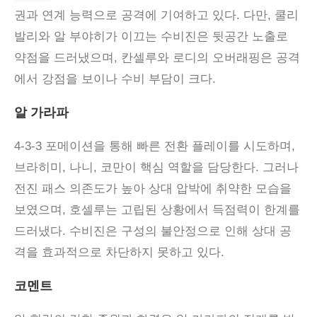
권과 연계 능력으로 공격에 기여하고 있다. 다만, 쿨리
발리와 알 부야히가 이끄는 수비진은 뒷공간 노출로
약점을 드러냈으며, 칸셀루와 로디의 오버래핑은 공격
에서 강점을 보이나 수비 부담이 크다.
알 가라파
4-3-3 포메이션을 통해 빠른 전환 플레이를 시도하며,
브라히미, 나니, 코만이 핵심 역할을 담당한다. 그러나
전진 패스 의존도가 높아 상대 압박에 취약한 모습을
보였으며, 호셀루는 고립된 상황에서 득점력이 한계를
드러냈다. 수비진은 구성의 불안정으로 인해 상대 공
격을 효과적으로 차단하지 못하고 있다.
코멘트