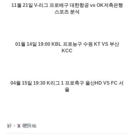
11월 21일 V-리그 프로배구 대한항공 vs OK저축은행
스포츠 분석
01월 14일 19:00 KBL 프로농구 수원 KT VS 부산
KCC
04월 15일 19:30 K리그 1 프로축구 울산HD VS FC 서
울