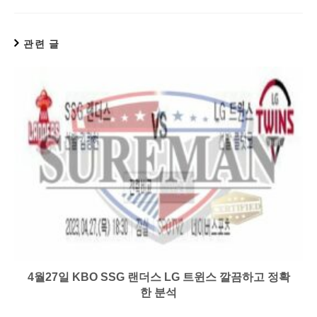
관련 글
4월27일 KBO SSG 랜더스 LG 트윈스 깔끔하고 정확
한 분석