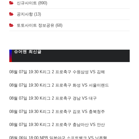
신규사이트
(890)
공지사항
(13)
토토사이트 정보공유
(68)
슈어맨 최신글
08월 07일 19:30 K리그 2 프로축구 수원삼성 VS 김해
08월 07일 19:30 K리그 2 프로축구 화성 VS 서울이랜드
08월 07일 19:30 K리그 2 프로축구 경남 VS 대구
08월 07일 19:30 K리그 2 프로축구 김포 VS 충북청주
08월 07일 19:30 K리그 2 프로축구 충남아산 VS 안산
08월 06일 18:00 NPB 일본야구 소프트뱅크 VS 닛폰햄