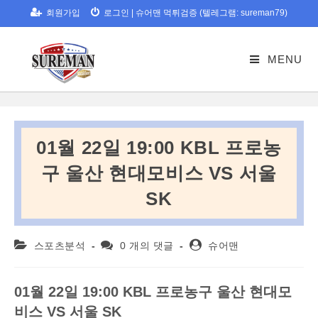
Skip
회원가입
로그인
|
슈어맨 먹튀검증 (텔레그램: sureman79)
to
content
MENU
01월 22일 19:00 KBL 프로농
구 울산 현대모비스 VS 서울
SK
Post
Post
Post
스포츠분석
0 개의 댓글
슈어맨
category:
comments:
author:
01
월
22
일
19:00 KBL
프로농구
울산
현대모
비스
VS
서울
SK