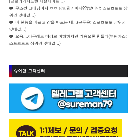
[글로리카지노벳 사설사이트…)
무조껀 고배당이지 ㅎㅎ 당연한거아냐??
(발바닥: 스포츠토토 상
위권 맞대결…)
아 본능을 따르고 감을 따르는 내…
(근두운: 스포츠토토 상위권
맞대결…)
으음....아무래도 머리로 이해하지만 가슴으론 힘들다
(부탄가스:
스포츠토토 상위권 맞대결…)
슈어맨 고객센터