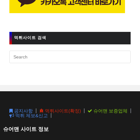
먹튀사이트 검색
Pres
Esc
to
clos
the
sear
pane
공지사항
먹튀사이트(확정)
슈어맨 보증업체
먹튀 제보&신고
슈어맨 사이트 정보