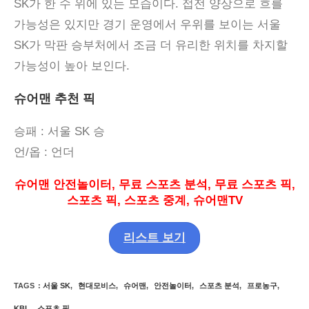
SK
가 한 수 위에 있는 모습이다
.
접전 양상으로 흐를
가능성은 있지만 경기 운영에서 우위를 보이는 서울
SK
가 막판 승부처에서 조금 더 유리한 위치를 차지할
가능성이 높아 보인다
.
슈어맨 추천 픽
승패
: 서울 SK
승
언
/
옵
:
언더
슈어맨 안전놀이터
,
무료 스포츠 분석
,
무료 스포츠 픽
,
스포츠 픽
,
스포츠 중계
,
슈어맨
TV
리스트 보기
TAGS
:
서울 SK
,
현대모비스
,
슈어맨
,
안전놀이터
,
스포츠 분석
,
프로농구
,
KBL
,
스포츠 픽