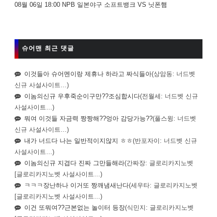
08월 06일 18:00 NPB 일본야구 소프트뱅크 VS 닛폰햄
슈어맨 최근 댓글
이것들아 슈어멘이랑 제휴나 하라고 짜식들아
(상암동: 너드벳
신규 사설사이트…)
이놈의신규 우후죽순이구만??조심합시다
(전월세: 너드벳 신규
사설사이트…)
뭐여 이것들 자금력 짱짱해??엉아 감당가능??
(풀스윙: 너드벳
신규 사설사이트…)
내가 너드다 나는 일반적이지않지 ㅎㅎ
(반포자이: 너드벳 신규
사설사이트…)
이놈의신규 지겹다 진짜 그만들해라
(간짜장: 글로리카지노벳
[글로리카지노벳 사설사이트…)
ㅋㅋㅋ장난하나 이거또 짱깨냄새난다
(세우타: 글로리카지노벳
[글로리카지노벳 사설사이트…)
이건 또뭐여??근본없는 놀이터 등장
(식민지: 글로리카지노벳