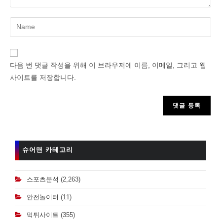
Enter
your
name
or
다음 번 댓글 작성을 위해 이 브라우저에 이름, 이메일, 그리고 웹
username
사이트를 저장합니다.
to
comment
슈어맨 카테고리
스포츠분석
(2,263)
안전놀이터
(11)
먹튀사이트
(355)