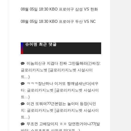
08월 05일 18:30 KBO 프로야구 삼성 VS 한화
08월 05일 18:30 KBO 프로야구 두산 VS NC
슈어맨 최근 댓글
이놈의신규 지겹다 진짜 그만들해라
(간짜장:
글로리카지노벳 [글로리카지노벳 사설사이
트…)
ㅋㅋㅋ장난하나 이거또 짱깨냄새난다
(세우
타: 글로리카지노벳 [글로리카지노벳 사설사이
트…)
이건 또뭐여??근본없는 놀이터 등장
(식민
지: 글로리카지노벳 [글로리카지노벳 사설사이
트…)
무조껀 고배당이지 ㅎㅎ 당연한거아냐??
(발
바닥: 스포츠토토 상위권 맞대결…)