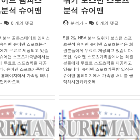
이트 멤피스
워키 보스턴 스포츠
분석 슈어맨
분석 슈어맨
Post
Post
Post
0 개의 댓글
분석가
0 개의 댓글
comments:
author:
comments:
BA 분석 골든스테이트 멤피스
5월 2일 NBA 분석 밀워키 보스턴 스포
슈어맨 슈어맨 스포츠분석
츠분석 슈어맨 슈어맨 스포츠분석은 회
에게 무료로 제공되고 있습
원분들에게 무료로 제공되고 있습니다.
, 슈어맨 스포츠가족방에서는
또한, 슈어맨 스포츠가족방에서는 회원
 무료로 스포츠픽을 제공
분들에게 무료로 스포츠픽을 제공하고
다. 슈어맨 스포츠가족방 입
있습니다. 슈어맨 스포츠가족방 입장은
 홈페이지에서 가족방 배너
슈어맨 홈페이지에서 가족방 배너를 클
시면카카오톡…
릭하시면카카오톡…