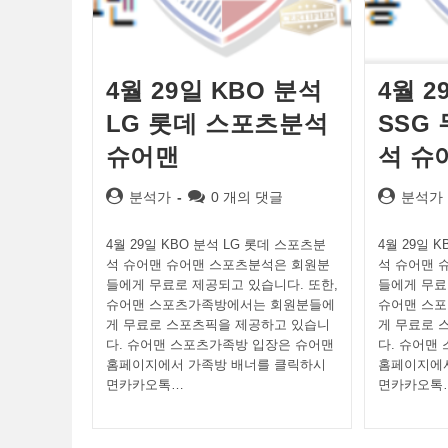
4월 29일 KBO 분석
4월 2
LG 롯데 스포츠분석
SSG
슈어맨
석 슈
Post
Post
Post
분석가
0 개의 댓글
분석가
author:
comments:
author:
4월 29일 KBO 분석 LG 롯데 스포츠분
4월 29일 
석 슈어맨 슈어맨 스포츠분석은 회원분
석 슈어맨 
들에게 무료로 제공되고 있습니다. 또한,
들에게 무료
슈어맨 스포츠가족방에서는 회원분들에
슈어맨 스
게 무료로 스포츠픽을 제공하고 있습니
게 무료로 
다. 슈어맨 스포츠가족방 입장은 슈어맨
다. 슈어맨
홈페이지에서 가족방 배너를 클릭하시
홈페이지에서
면카카오톡…
면카카오톡