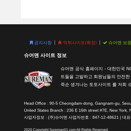
공지사항
먹튀사이트(확정)
슈어맨 보
슈어맨 사이트 정보
슈어맨 공식 홈페이지 - 대한민국 
트들을 고발하고 회원님들의 안전한 
죽순 생겨나는 토토사이트 를 저희 
Head Office : 90-5 Cheongdam-dong, Gangnam-gu, Seou
United States Branch : 236 E 16th street #7E, New York,
사업자정보 : (주)슈어맨 사업자번호 : 847-12-48621 | 대표이사
2020 Copyright
Sureman01.com
All Rights Reserved.