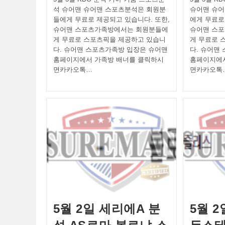
석 슈어맨 슈어맨 스포츠분석은 회원분
슈어맨 슈어
들에게 무료로 제공되고 있습니다. 또한,
에게 무료로
슈어맨 스포츠가족방에서는 회원분들에
슈어맨 스
게 무료로 스포츠픽을 제공하고 있습니
게 무료로 
다. 슈어맨 스포츠가족방 입장은 슈어맨
다. 슈어맨
홈페이지에서 가족방 배너를 클릭하시
홈페이지에서
면카카오톡…
면카카오톡
5월 2일 세리에A 분
5월 2