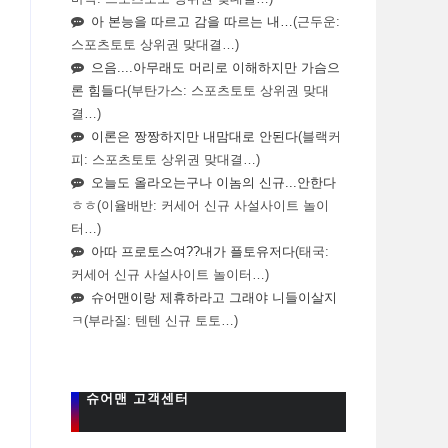
아 본능을 따르고 감을 따르는 내…
(근두운:
스포츠토토 상위권 맞대결…)
으음....아무래도 머리로 이해하지만 가슴으
론 힘들다
(부탄가스: 스포츠토토 상위권 맞대
결…)
이론은 짱짱하지만 내맘대로 안된다
(블랙커
피: 스포츠토토 상위권 맞대결…)
오늘도 올라오는구나 이놈의 신규...안한다
ㅎㅎ
(이율배반: 커세어 신규 사설사이트 놀이
터…)
아따 프로토스여??내가 플토유저다
(태국:
커세어 신규 사설사이트 놀이터…)
슈어맨이랑 제휴하라고 그래야 니들이살지
ㅋ
(부라질: 텐텐 신규 토토…)
슈어맨 고객센터