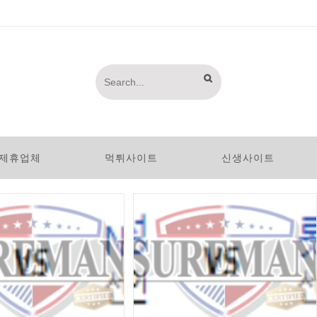
SUBMIT
Search
SEARCH
this
website
제휴업체
먹튀사이트
신생사이트