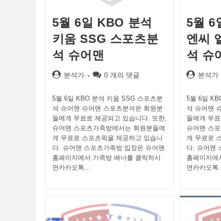
5월 6일 KBO 분석
5월 6
키움 SSG 스포츠분
엔씨 
석 슈어맨
석 슈
Post
Post
Post
분석가
0 개의 댓글
분석가
author:
comments:
author:
5월 6일 KBO 분석 키움 SSG 스포츠분
5월 6일 K
석 슈어맨 슈어맨 스포츠분석은 회원분
석 슈어맨 
들에게 무료로 제공되고 있습니다. 또한,
들에게 무료
슈어맨 스포츠가족방에서는 회원분들에
슈어맨 스
게 무료로 스포츠픽을 제공하고 있습니
게 무료로 
다. 슈어맨 스포츠가족방 입장은 슈어맨
다. 슈어맨
홈페이지에서 가족방 배너를 클릭하시
홈페이지에서
면카카오톡…
면카카오톡