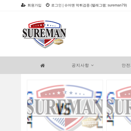
Skip
회원가입
로그인
|
슈어맨 먹튀검증 (텔레그램: sureman79)
to
content
공지사항
안전