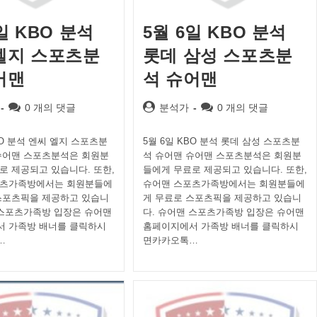
일 KBO 분석
5월 6일 KBO 분석
엘지 스포츠분
롯데 삼성 스포츠분
어맨
석 슈어맨
Post
Post
Post
0 개의 댓글
분석가
0 개의 댓글
comments:
author:
comments:
BO 분석 엔씨 엘지 스포츠분
5월 6일 KBO 분석 롯데 삼성 스포츠분
슈어맨 스포츠분석은 회원분
석 슈어맨 슈어맨 스포츠분석은 회원분
로 제공되고 있습니다. 또한,
들에게 무료로 제공되고 있습니다. 또한,
포츠가족방에서는 회원분들에
슈어맨 스포츠가족방에서는 회원분들에
스포츠픽을 제공하고 있습니
게 무료로 스포츠픽을 제공하고 있습니
 스포츠가족방 입장은 슈어맨
다. 슈어맨 스포츠가족방 입장은 슈어맨
 가족방 배너를 클릭하시
홈페이지에서 가족방 배너를 클릭하시
…
면카카오톡…