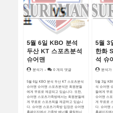
5월 6일 KBO 분석
5월 3
두산 KT 스포츠분석
한화 
슈어맨
석 슈
Post
Post
Post
분석가
0 개의 댓글
분석가
author:
comments:
author:
5월 6일 KBO 분석 두산 KT 스포츠분석
5월 3일 K
슈어맨 슈어맨 스포츠분석은 회원분들
석 슈어맨 
에게 무료로 제공되고 있습니다. 또한,
들에게 무료
슈어맨 스포츠가족방에서는 회원분들에
슈어맨 스
게 무료로 스포츠픽을 제공하고 있습니
게 무료로 
다. 슈어맨 스포츠가족방 입장은 슈어맨
다. 슈어맨
홈페이지에서 가족방 배너를 클릭하시
홈페이지에서