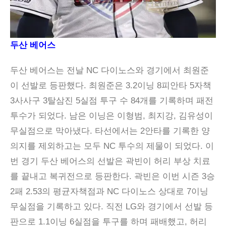
두산 베어스
두산 베어스는 전날 NC 다이노스와 경기에서 최원준
이 선발로 등판했다. 최원준은 3.2이닝 8피안타 5자책
3사사구 3탈삼진 5실점 투구 수 84개를 기록하며 패전
투수가 되었다. 남은 이닝은 이형범, 최지강, 김유성이
무실점으로 막아냈다. 타선에서는 2안타를 기록한 양
의지를 제외하고는 모두 NC 투수의 제물이 되었다. 이
번 경기 두산 베어스의 선발은 곽빈이 허리 부상 치료
를 끝내고 복귀전으로 등판한다. 곽빈은 이번 시즌 3승
2패 2.53의 평균자책점과 NC 다이노스 상대로 7이닝
무실점을 기록하고 있다. 직전 LG와 경기에서 선발 등
판으로 1.1이닝 6실점을 투구를 하며 패배했고, 허리