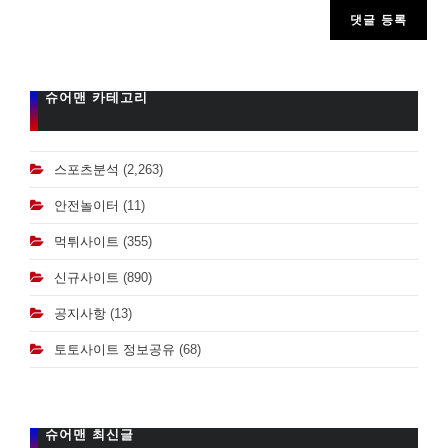
comment
슈어맨 카테고리
스포츠분석
(2,263)
안전놀이터
(11)
먹튀사이트
(355)
신규사이트
(890)
공지사항
(13)
토토사이트 정보공유
(68)
슈어맨 최신글