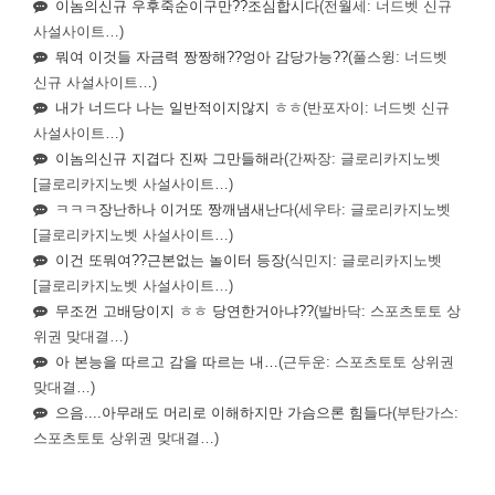
이놈의신규 우후죽순이구만??조심합시다
(전월세: 너드벳 신규
사설사이트…)
뭐여 이것들 자금력 짱짱해??엉아 감당가능??
(풀스윙: 너드벳
신규 사설사이트…)
내가 너드다 나는 일반적이지않지 ㅎㅎ
(반포자이: 너드벳 신규
사설사이트…)
이놈의신규 지겹다 진짜 그만들해라
(간짜장: 글로리카지노벳
[글로리카지노벳 사설사이트…)
ㅋㅋㅋ장난하나 이거또 짱깨냄새난다
(세우타: 글로리카지노벳
[글로리카지노벳 사설사이트…)
이건 또뭐여??근본없는 놀이터 등장
(식민지: 글로리카지노벳
[글로리카지노벳 사설사이트…)
무조껀 고배당이지 ㅎㅎ 당연한거아냐??
(발바닥: 스포츠토토 상
위권 맞대결…)
아 본능을 따르고 감을 따르는 내…
(근두운: 스포츠토토 상위권
맞대결…)
으음....아무래도 머리로 이해하지만 가슴으론 힘들다
(부탄가스:
스포츠토토 상위권 맞대결…)