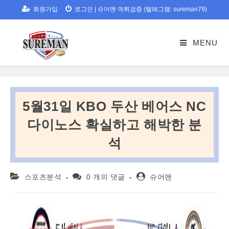
Skip
회원가입
로그인
|
슈어맨 먹튀검증 (텔레그램: sureman79)
to
content
MENU
5월31일 KBO 두산 베어스 NC
다이노스 확실하고 해박한 분
석
Post
Post
Post
스포츠분석
0 개의 댓글
슈어맨
category:
comments:
author: