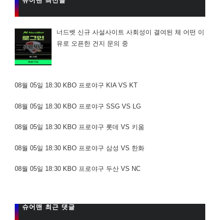
슈어맨 최신글
너드벳 신규 사설사이트 사회성이 결여된 체 어떤 이
유로 오픈한 건지 문의 중
08월 05일 18:30 KBO 프로야구 KIA VS KT
08월 05일 18:30 KBO 프로야구 SSG VS LG
08월 05일 18:30 KBO 프로야구 롯데 VS 키움
08월 05일 18:30 KBO 프로야구 삼성 VS 한화
08월 05일 18:30 KBO 프로야구 두산 VS NC
슈어맨 최근 댓글