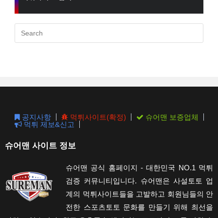
Pres
Esc
to
clos
the
sear
pane
공지사항
먹튀사이트(확정)
슈어맨 보증업체
먹튀 제보&신고
슈어맨 사이트 정보
슈어맨 공식 홈페이지 - 대한민국 NO.1 먹튀
검증 커뮤니티입니다. 슈어맨은 사설토토 업
계의 먹튀사이트들을 고발하고 회원님들의 안
전한 스포츠토토 문화를 만들기 위해 최선을