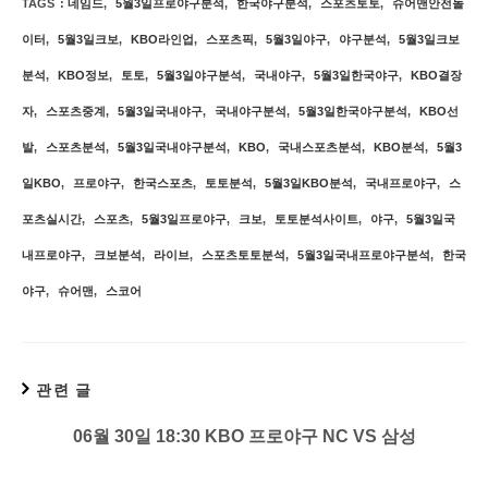
TAGS
:
네임드
,
5월3일프로야구분석
,
한국야구분석
,
스포츠토토
,
슈어맨안전놀
이터
,
5월3일크보
,
KBO라인업
,
스포츠픽
,
5월3일야구
,
야구분석
,
5월3일크보
분석
,
KBO정보
,
토토
,
5월3일야구분석
,
국내야구
,
5월3일한국야구
,
KBO결장
자
,
스포츠중계
,
5월3일국내야구
,
국내야구분석
,
5월3일한국야구분석
,
KBO선
발
,
스포츠분석
,
5월3일국내야구분석
,
KBO
,
국내스포츠분석
,
KBO분석
,
5월3
일KBO
,
프로야구
,
한국스포츠
,
토토분석
,
5월3일KBO분석
,
국내프로야구
,
스
포츠실시간
,
스포츠
,
5월3일프로야구
,
크보
,
토토분석사이트
,
야구
,
5월3일국
내프로야구
,
크보분석
,
라이브
,
스포츠토토분석
,
5월3일국내프로야구분석
,
한국
야구
,
슈어맨
,
스코어
관련 글
06월 30일 18:30 KBO 프로야구 NC VS 삼성