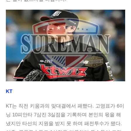
KT
KT는 직전 키움과의 맞대결에서 패했다. 고영표가 6이
닝 10피안타 7삼진 3실점을 기록하며 본인의 몫을 해
냈지만 타선의 지원을 받지 못 하며 패전투수가 됐다.