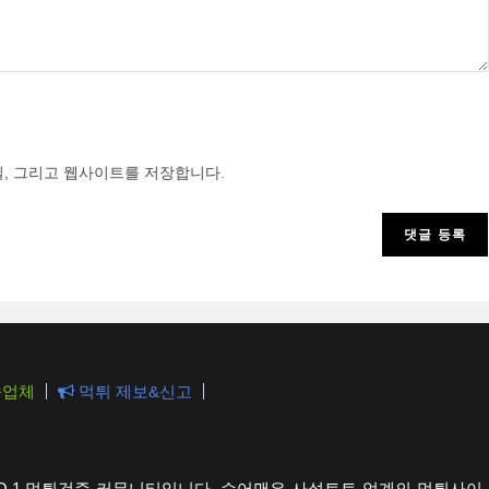
일, 그리고 웹사이트를 저장합니다.
증업체
먹튀 제보&신고
NO.1 먹튀검증 커뮤니티입니다. 슈어맨은 사설토토 업계의 먹튀사이