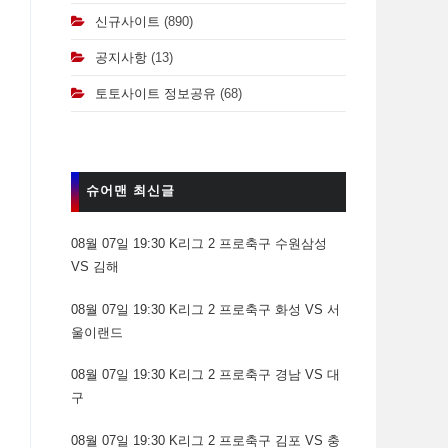
신규사이트
(890)
공지사항
(13)
토토사이트 정보공유
(68)
슈어맨 최신글
08월 07일 19:30 K리그 2 프로축구 수원삼성
VS 김해
08월 07일 19:30 K리그 2 프로축구 화성 VS 서
울이랜드
08월 07일 19:30 K리그 2 프로축구 경남 VS 대
구
08월 07일 19:30 K리그 2 프로축구 김포 VS 충