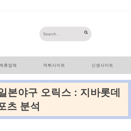
SUBMIT
Search
SEARCH
this
website
제휴업체
먹튀사이트
신생사이트
PB 일본야구 오릭스 : 지바롯데
포츠 분석