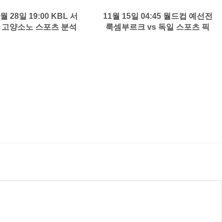
월 28일 19:00 KBL 서
11월 15일 04:45 월드컵 예선전
s 고양소노 스포츠 분석
룩셈부르크 vs 독일 스포츠 픽