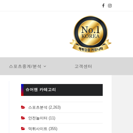
스포츠중계/분석
고객센터
슈어맨 카테고리
스포츠분석
(2,263)
안전놀이터
(11)
먹튀사이트
(355)