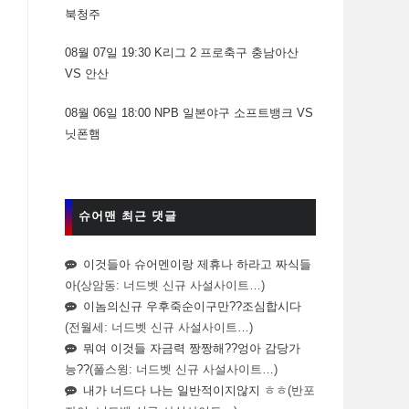
북청주
08월 07일 19:30 K리그 2 프로축구 충남아산
VS 안산
08월 06일 18:00 NPB 일본야구 소프트뱅크 VS
닛폰햄
슈어맨 최근 댓글
이것들아 슈어멘이랑 제휴나 하라고 짜식들
아
(상암동: 너드벳 신규 사설사이트…)
이놈의신규 우후죽순이구만??조심합시다
(전월세: 너드벳 신규 사설사이트…)
뭐여 이것들 자금력 짱짱해??엉아 감당가
능??
(풀스윙: 너드벳 신규 사설사이트…)
내가 너드다 나는 일반적이지않지 ㅎㅎ
(반포