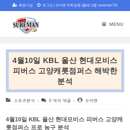
Skip
회원가입
로그인
|
슈어맨 먹튀검증 (텔레그램: sureman79)
to
content
MENU
4월10일 KBL 울산 현대모비스
피버스 고양캐롯점퍼스 해박한
분석
Post
Post
Post
스포츠분석
0 개의 댓글
슈어맨
category:
comments:
author:
4월10일 KBL 울산 현대모비스 피버스 고양캐
롯점퍼스 프로 농구 분석