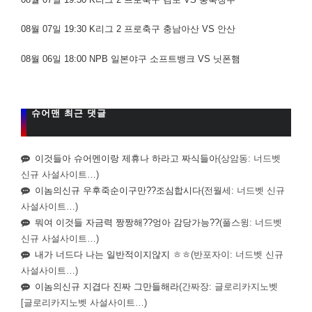
08월 07일 19:30 K리그 2 프로축구 충남아산 VS 안산
08월 06일 18:00 NPB 일본야구 소프트뱅크 VS 닛폰햄
슈어맨 최근 댓글
이것들아 슈어멘이랑 제휴나 하라고 짜식들아
(상암동: 너드벳
신규 사설사이트…)
이놈의신규 우후죽순이구만??조심합시다
(전월세: 너드벳 신규
사설사이트…)
뭐여 이것들 자금력 짱짱해??엉아 감당가능??
(풀스윙: 너드벳
신규 사설사이트…)
내가 너드다 나는 일반적이지않지 ㅎㅎ
(반포자이: 너드벳 신규
사설사이트…)
이놈의신규 지겹다 진짜 그만들해라
(간짜장: 글로리카지노벳
[글로리카지노벳 사설사이트…)