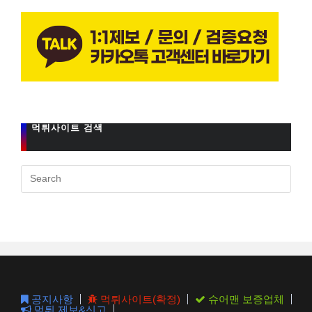
먹튀사이트 검색
Pres
Esc
to
clos
the
sear
pane
공지사항
먹튀사이트(확정)
슈어맨 보증업체
먹튀 제보&신고