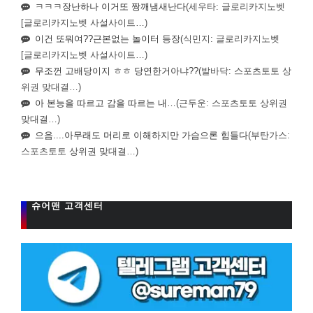
ㅋㅋㅋ장난하나 이거또 짱깨냄새난다
(세우타: 글로리카지노벳
[글로리카지노벳 사설사이트…)
이건 또뭐여??근본없는 놀이터 등장
(식민지: 글로리카지노벳
[글로리카지노벳 사설사이트…)
무조껀 고배당이지 ㅎㅎ 당연한거아냐??
(발바닥: 스포츠토토 상
위권 맞대결…)
아 본능을 따르고 감을 따르는 내…
(근두운: 스포츠토토 상위권
맞대결…)
으음....아무래도 머리로 이해하지만 가슴으론 힘들다
(부탄가스:
스포츠토토 상위권 맞대결…)
슈어맨 고객센터