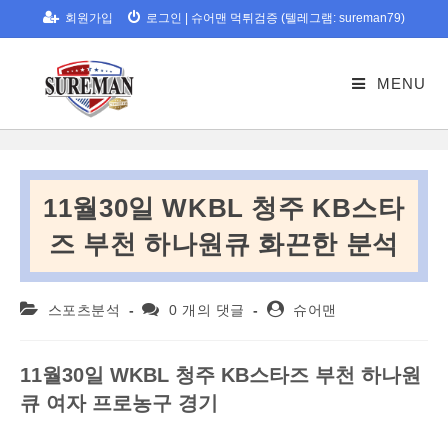
Skip
회원가입
로그인
|
슈어맨 먹튀검증 (텔레그램: sureman79)
to
content
MENU
11월30일 WKBL 청주 KB스타
즈 부천 하나원큐 화끈한 분석
Post
Post
Post
스포츠분석
0 개의 댓글
슈어맨
category:
comments:
author:
11월30일 WKBL 청주 KB스타즈 부천 하나원
큐 여자 프로농구 경기