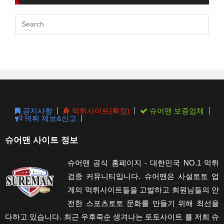
Pres
Esc
to
clos
the
sear
pane
공지사항
먹튀사이트(확정)
슈어맨 보증업체
먹튀 제보&신고
슈어맨 사이트 정보
슈어맨 공식 홈페이지 - 대한민국 NO.1 먹튀
검증 커뮤니티입니다. 슈어맨은 사설토토 업
계의 먹튀사이트들을 고발하고 회원님들의 안
전한 스포츠토토 문화를 만들기 위해 최선을
다하고 있습니다. 최근 우후죽순 생겨나는 토토사이트 를 저희 슈