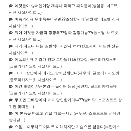
이것들아 슈어멘이랑 제휴나 하라고 짜식들아
(상암동: 너드벳
신규 사설사이트…)
이놈의신규 우후죽순이구만??조심합시다
(전월세: 너드벳 신규
사설사이트…)
뭐여 이것들 자금력 짱짱해??엉아 감당가능??
(풀스윙: 너드벳
신규 사설사이트…)
내가 너드다 나는 일반적이지않지 ㅎㅎ
(반포자이: 너드벳 신규
사설사이트…)
이놈의신규 지겹다 진짜 그만들해라
(간짜장: 글로리카지노벳
[글로리카지노벳 사설사이트…)
ㅋㅋㅋ장난하나 이거또 짱깨냄새난다
(세우타: 글로리카지노벳
[글로리카지노벳 사설사이트…)
이건 또뭐여??근본없는 놀이터 등장
(식민지: 글로리카지노벳
[글로리카지노벳 사설사이트…)
무조껀 고배당이지 ㅎㅎ 당연한거아냐??
(발바닥: 스포츠토토 상
위권 맞대결…)
아 본능을 따르고 감을 따르는 내…
(근두운: 스포츠토토 상위권
맞대결…)
으음....아무래도 머리로 이해하지만 가슴으론 힘들다
(부탄가스: