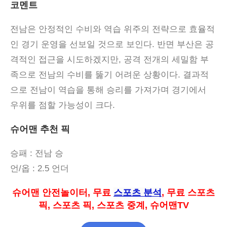
코멘트
전남은 안정적인 수비와 역습 위주의 전략으로 효율적
인 경기 운영을 선보일 것으로 보인다
.
반면 부산은 공
격적인 접근을 시도하겠지만
,
공격 전개의 세밀함 부
족으로 전남의 수비를 뚫기 어려운 상황이다
.
결과적
으로 전남이 역습을 통해 승리를 가져가며 경기에서
우위를 점할 가능성이 크다
.
슈어맨 추천 픽
승패 : 전남 승
언/옵 : 2.5 언더
슈어맨 안전놀이터, 무료
스포츠 분석
, 무료 스포츠
픽, 스포츠 픽, 스포츠 중계, 슈어맨TV