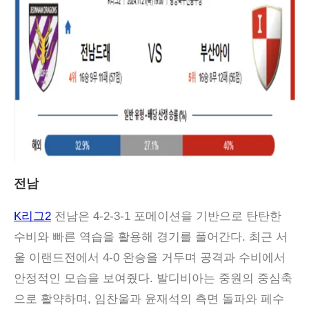
전남
K리그2
전남은 4-2-3-1 포메이션을 기반으로 탄탄한
수비와 빠른 역습을 활용해 경기를 풀어간다. 최근 서
울 이랜드전에서 4-0 완승을 거두며 공격과 수비에서
안정적인 모습을 보여줬다. 발디비아는 중원의 중심축
으로 활약하며, 임찬울과 윤재석의 측면 돌파와 페수