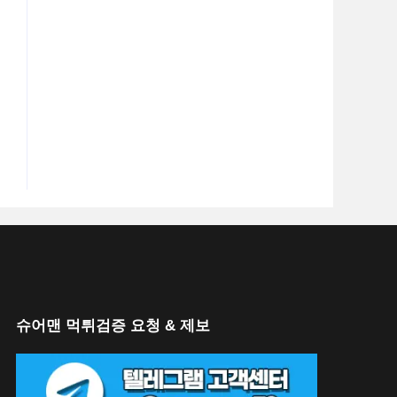
슈어맨 먹튀검증 요청 & 제보