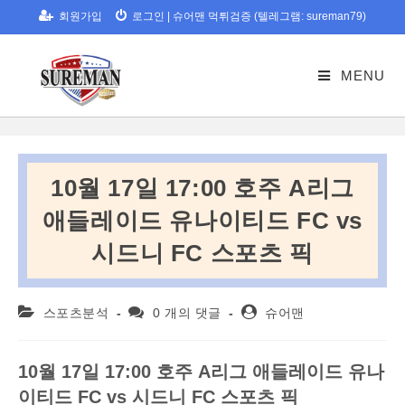
Skip
회원가입
로그인
|
슈어맨 먹튀검증 (텔레그램: sureman79)
to
content
MENU
10월 17일 17:00 호주 A리그
애들레이드 유나이티드 FC vs
시드니 FC 스포츠 픽
Post
Post
Post
스포츠분석
0 개의 댓글
슈어맨
category:
comments:
author:
10
월
17
일
17:00
호주
A
리그
애들레이드
유나
이티드
FC vs
시드니
FC
스포츠
픽