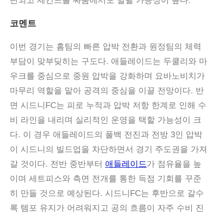
단되고 세컨드볼 싸움에서도 밀릴 가능성이 높다.
코멘트
이번 경기는 홈팀의 빠른 압박 전환과 원정팀의 체력
부담이 맞부딪히는 구도다
.
애들레이드는 두쿨리와 마
우크를 중심으로 중원 압박을 강화하며 요바노비치가
마무리 역할을 맡아 공격의 중심을 이끌 전망이다
.
반
면 시드니
FC
는 피로 누적과 압박 저항 한계로 인해 수
비 라인을 내리며 실리적인 운영을 택할 가능성이 크
다
.
이 경우 애들레이드의 풀백 전진과 전방
3
인 압박
이 시드니의 빌드업을 차단하면서 경기 주도권을 가져
갈 것이다
.
전반 중반부터
애들레이드
가 점유율을 높
이며 세트피스와 측면 전개를 통한 득점 기회를 꾸준
히 만들 것으로 예상된다
.
시드니
FC
는 후반으로 갈수
록 템포 유지가 어려워지고 공의 흐름이 자주 수비 진