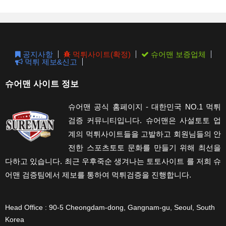
clos
the
sear
pane
공지사항
먹튀사이트(확정)
슈어맨 보증업체
먹튀 제보&신고
슈어맨 사이트 정보
슈어맨 공식 홈페이지 - 대한민국 NO.1 먹튀
검증 커뮤니티입니다. 슈어맨은 사설토토 업
계의 먹튀사이트들을 고발하고 회원님들의 안
전한 스포츠토토 문화를 만들기 위해 최선을
다하고 있습니다. 최근 우후죽순 생겨나는 토토사이트 를 저희 슈
어맨 검증팀에서 제보를 통하여 먹튀검증을 진행합니다.
Head Office : 90-5 Cheongdam-dong, Gangnam-gu, Seoul, South
Korea