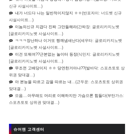
신규 사설사이트…)
내가 너드다 나는 일반적이지않지 ㅎㅎ
(반포자이: 너드벳 신규
사설사이트…)
이놈의신규 지겹다 진짜 그만들해라
(간짜장: 글로리카지노벳
[글로리카지노벳 사설사이트…)
ㅋㅋㅋ장난하나 이거또 짱깨냄새난다
(세우타: 글로리카지노벳
[글로리카지노벳 사설사이트…)
이건 또뭐여??근본없는 놀이터 등장
(식민지: 글로리카지노벳
[글로리카지노벳 사설사이트…)
무조껀 고배당이지 ㅎㅎ 당연한거아냐??
(발바닥: 스포츠토토 상
위권 맞대결…)
아 본능을 따르고 감을 따르는 내…
(근두운: 스포츠토토 상위권
맞대결…)
으음....아무래도 머리로 이해하지만 가슴으론 힘들다
(부탄가스:
스포츠토토 상위권 맞대결…)
슈어맨 고객센터