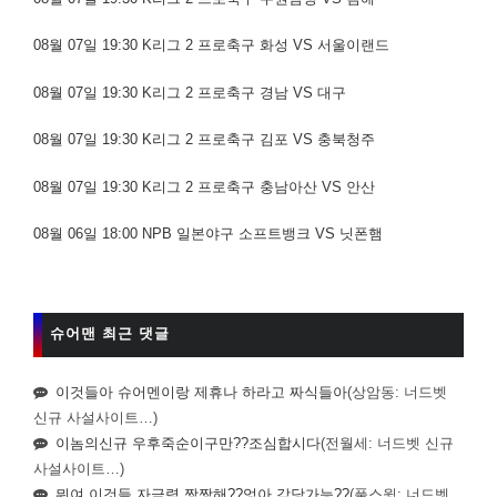
08월 07일 19:30 K리그 2 프로축구 화성 VS 서울이랜드
08월 07일 19:30 K리그 2 프로축구 경남 VS 대구
08월 07일 19:30 K리그 2 프로축구 김포 VS 충북청주
08월 07일 19:30 K리그 2 프로축구 충남아산 VS 안산
08월 06일 18:00 NPB 일본야구 소프트뱅크 VS 닛폰햄
슈어맨 최근 댓글
이것들아 슈어멘이랑 제휴나 하라고 짜식들아
(상암동: 너드벳
신규 사설사이트…)
이놈의신규 우후죽순이구만??조심합시다
(전월세: 너드벳 신규
사설사이트…)
뭐여 이것들 자금력 짱짱해??엉아 감당가능??
(풀스윙: 너드벳