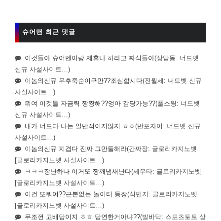
슈어맨 최근 댓글
이것들아 슈어멘이랑 제휴나 하라고 짜식들아
(상암동: 너드벳
신규 사설사이트…)
이놈의신규 우후죽순이구만??조심합시다
(전월세: 너드벳 신규
사설사이트…)
뭐여 이것들 자금력 짱짱해??엉아 감당가능??
(풀스윙: 너드벳
신규 사설사이트…)
내가 너드다 나는 일반적이지않지 ㅎㅎ
(반포자이: 너드벳 신규
사설사이트…)
이놈의신규 지겹다 진짜 그만들해라
(간짜장: 글로리카지노벳
[글로리카지노벳 사설사이트…)
ㅋㅋㅋ장난하나 이거또 짱깨냄새난다
(세우타: 글로리카지노벳
[글로리카지노벳 사설사이트…)
이건 또뭐여??근본없는 놀이터 등장
(식민지: 글로리카지노벳
[글로리카지노벳 사설사이트…)
무조껀 고배당이지 ㅎㅎ 당연한거아냐??
(발바닥: 스포츠토토 상