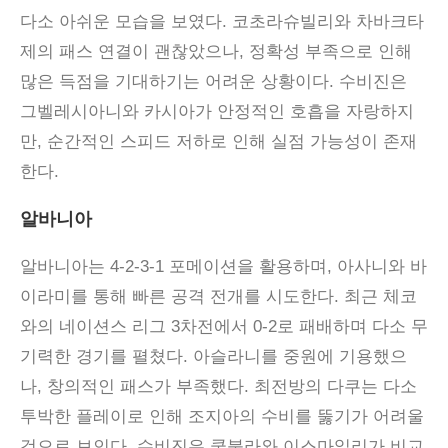
다소 아쉬운 모습을 보였다. 코초라슈빌리와 차바크타
제의 패스 연결이 괜찮았으나, 정확성 부족으로 인해
많은 득점을 기대하기는 어려운 상황이다. 수비진은
그벨레시아니와 카시아가 안정적인 호흡을 자랑하지
만, 순간적인 스피드 저하로 인해 실점 가능성이 존재
한다.
알바니아
알바니아는 4-2-3-1 포메이션을 활용하며, 아사니와 바
이라미를 통해 빠른 공격 전개를 시도한다. 최근 체코
와의 네이션스 리그 3차전에서 0-2로 패배하며 다소 무
기력한 경기를 펼쳤다. 아슬라니를 중원에 기용했으
나, 창의적인 패스가 부족했다. 최전방의 다쿠는 다소
투박한 플레이로 인해 조지아의 수비를 뚫기가 어려울
것으로 보인다. 수비진은 쿰불라와 이스마일리가 비교