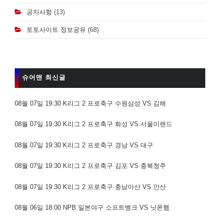
공지사항
(13)
토토사이트 정보공유
(68)
슈어맨 최신글
08월 07일 19:30 K리그 2 프로축구 수원삼성 VS 김해
08월 07일 19:30 K리그 2 프로축구 화성 VS 서울이랜드
08월 07일 19:30 K리그 2 프로축구 경남 VS 대구
08월 07일 19:30 K리그 2 프로축구 김포 VS 충북청주
08월 07일 19:30 K리그 2 프로축구 충남아산 VS 안산
08월 06일 18:00 NPB 일본야구 소프트뱅크 VS 닛폰햄