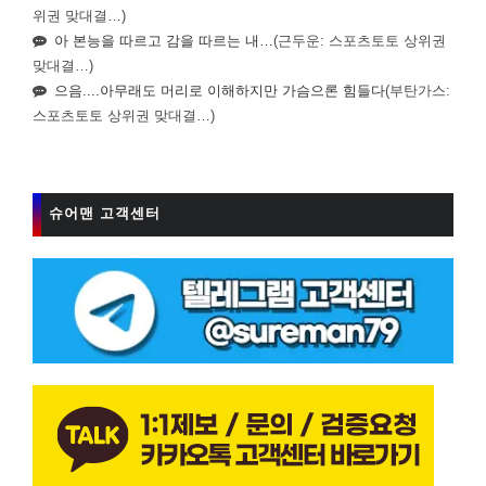
위권 맞대결…)
아 본능을 따르고 감을 따르는 내…
(근두운: 스포츠토토 상위권
맞대결…)
으음....아무래도 머리로 이해하지만 가슴으론 힘들다
(부탄가스:
스포츠토토 상위권 맞대결…)
슈어맨 고객센터