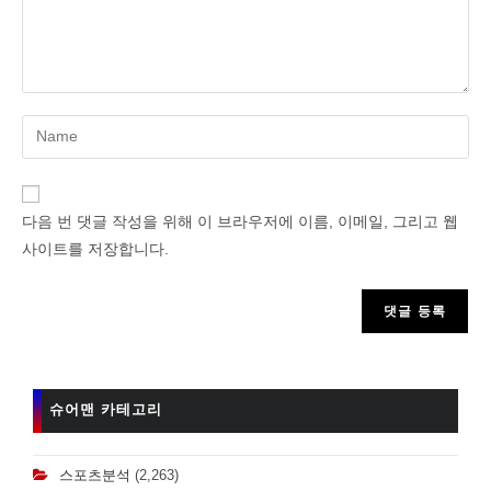
Enter
your
name
or
다음 번 댓글 작성을 위해 이 브라우저에 이름, 이메일, 그리고 웹
username
사이트를 저장합니다.
to
comment
슈어맨 카테고리
스포츠분석
(2,263)