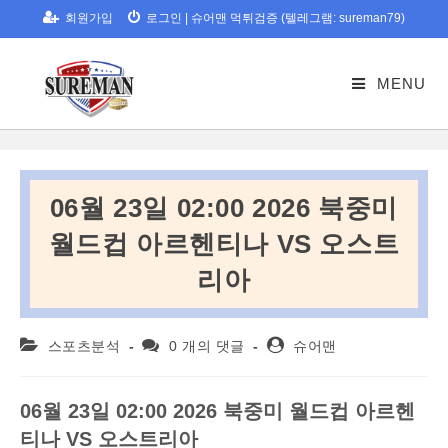
Skip
회원가입
로그인
|
슈어맨 먹튀검증 (텔레그램: sureman79)
to
content
MENU
06월 23일 02:00 2026 북중미
월드컵 아르헨티나 VS 오스트
리아
Post
Post
Post
스포츠분석
0 개의 댓글
슈어맨
category:
comments:
author:
06
월
23
일
02:00 2026
북중미
월드컵
아르헨
티나
VS
오스트리아