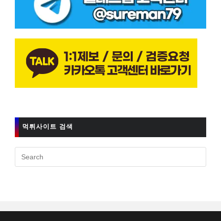
먹튀사이트 검색
Pres
Esc
to
clos
the
sear