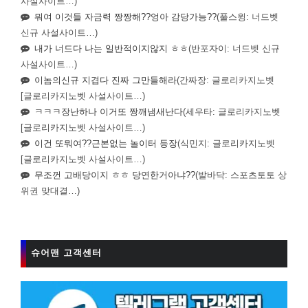
사설사이트…)
뭐여 이것들 자금력 짱짱해??엉아 감당가능??
(풀스윙: 너드벳
신규 사설사이트…)
내가 너드다 나는 일반적이지않지 ㅎㅎ
(반포자이: 너드벳 신규
사설사이트…)
이놈의신규 지겹다 진짜 그만들해라
(간짜장: 글로리카지노벳
[글로리카지노벳 사설사이트…)
ㅋㅋㅋ장난하나 이거또 짱깨냄새난다
(세우타: 글로리카지노벳
[글로리카지노벳 사설사이트…)
이건 또뭐여??근본없는 놀이터 등장
(식민지: 글로리카지노벳
[글로리카지노벳 사설사이트…)
무조껀 고배당이지 ㅎㅎ 당연한거아냐??
(발바닥: 스포츠토토 상
위권 맞대결…)
슈어맨 고객센터