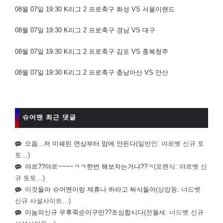
08월 07일 19:30 K리그 2 프로축구 화성 VS 서울이랜드
08월 07일 19:30 K리그 2 프로축구 경남 VS 대구
08월 07일 19:30 K리그 2 프로축구 김포 VS 충북청주
08월 07일 19:30 K리그 2 프로축구 충남아산 VS 안산
슈어맨 최근 댓글
으음...저 미쉐린 면상부터 맘에 안든다
(일반인: 야르벳 신규 토
토…)
야르??야르~~~~ㅋㅋ한번 해보자는거냐??ㅋ
(포렌식: 야르벳 신
규 토토…)
이것들아 슈어멘이랑 제휴나 하라고 짜식들아
(상암동: 너드벳
신규 사설사이트…)
이놈의신규 우후죽순이구만??조심합시다
(전월세: 너드벳 신규