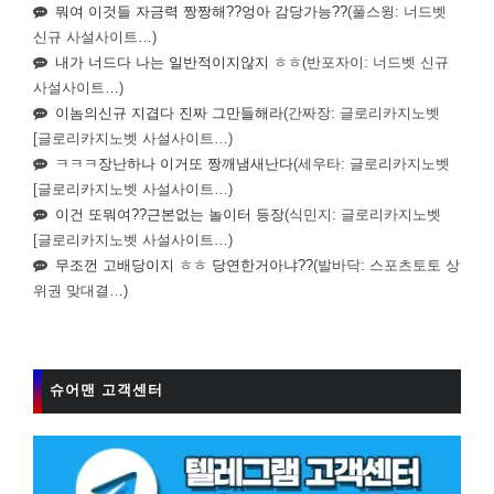
뭐여 이것들 자금력 짱짱해??엉아 감당가능??
(풀스윙: 너드벳
신규 사설사이트…)
내가 너드다 나는 일반적이지않지 ㅎㅎ
(반포자이: 너드벳 신규
사설사이트…)
이놈의신규 지겹다 진짜 그만들해라
(간짜장: 글로리카지노벳
[글로리카지노벳 사설사이트…)
ㅋㅋㅋ장난하나 이거또 짱깨냄새난다
(세우타: 글로리카지노벳
[글로리카지노벳 사설사이트…)
이건 또뭐여??근본없는 놀이터 등장
(식민지: 글로리카지노벳
[글로리카지노벳 사설사이트…)
무조껀 고배당이지 ㅎㅎ 당연한거아냐??
(발바닥: 스포츠토토 상
위권 맞대결…)
슈어맨 고객센터