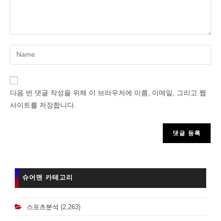
Enter
your
name
or
다음 번 댓글 작성을 위해 이 브라우저에 이름, 이메일, 그리고 웹
username
사이트를 저장합니다.
to
comment
슈어맨 카테고리
스포츠분석
(2,263)