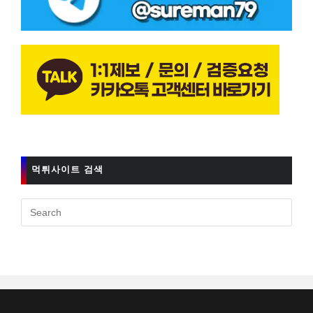
먹튀사이트 검색
Pres
Esc
to
clos
the
sear
pane