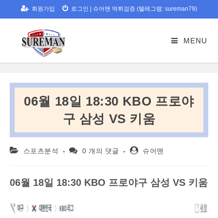
Skip
회원가입
로그인
|
슈어맨 먹튀검증 (텔레그램: sureman79)
to
content
MENU
06월 18일 18:30 KBO 프로야
구 삼성 VS 키움
Post
Post
Post
스포츠분석
0 개의 댓글
슈어맨
category:
comments:
author:
06
월
18
일
18:30 KBO
프로야구
삼성 VS 키움