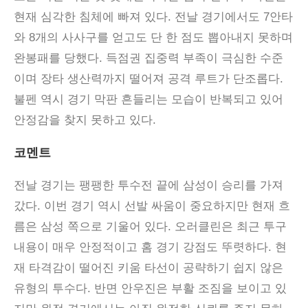
현재 심각한 침체에 빠져 있다. 전날 경기에서도 7안타
와 8개의 사사구를 얻고도 단 한 점도 뽑아내지 못하며
완봉패를 당했다. 득점권 집중력 부족이 극심한 수준
이며 장타 생산력까지 떨어져 공격 루트가 단조롭다.
불펜 역시 경기 막판 흔들리는 모습이 반복되고 있어
안정감을 찾지 못하고 있다.
코멘트
전날 경기는 팽팽한 투수전 끝에 삼성이 승리를 가져
갔다
.
이번 경기 역시 선발 싸움이 중요하지만 현재 흐
름은 삼성 쪽으로 기울어 있다
.
오러클린은 최근 투구
내용이 매우 안정적이고 홈 경기 강점도 뚜렷하다
.
현
재 타격감이 떨어진 키움 타선이 공략하기 쉽지 않은
유형의 투수다
.
반면 안우진은 부활 조짐을 보이고 있