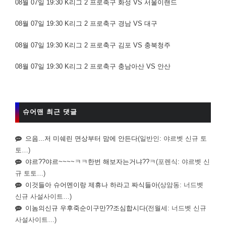
08월 07일 19:30 K리그 2 프로축구 화성 VS 서울이랜드
08월 07일 19:30 K리그 2 프로축구 경남 VS 대구
08월 07일 19:30 K리그 2 프로축구 김포 VS 충북청주
08월 07일 19:30 K리그 2 프로축구 충남아산 VS 안산
슈어맨 최근 댓글
으음...저 미쉐린 면상부터 맘에 안든다
(일반인: 야르벳 신규 토
토…)
야르??야르~~~~ㅋㅋ한번 해보자는거냐??ㅋ
(포렌식: 야르벳 신
규 토토…)
이것들아 슈어멘이랑 제휴나 하라고 짜식들아
(상암동: 너드벳
신규 사설사이트…)
이놈의신규 우후죽순이구만??조심합시다
(전월세: 너드벳 신규
사설사이트…)