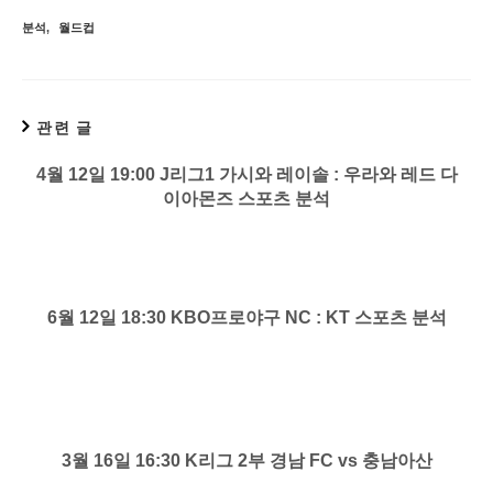
분석
,
월드컵
관련 글
4월 12일 19:00 J리그1 가시와 레이솔 : 우라와 레드 다
이아몬즈 스포츠 분석
6월 12일 18:30 KBO프로야구 NC : KT 스포츠 분석
3월 16일 16:30 K리그 2부 경남 FC vs 충남아산