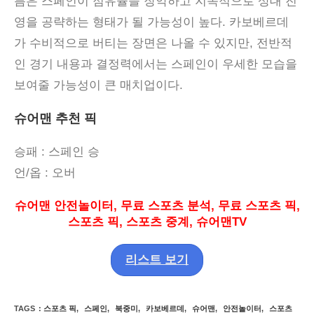
름은 스페인이 점유율을 장악하고 지속적으로 상대 진
영을 공략하는 형태가 될 가능성이 높다
.
카보베르데
가 수비적으로 버티는 장면은 나올 수 있지만
,
전반적
인 경기 내용과 결정력에서는 스페인이 우세한 모습을
보여줄 가능성이 큰 매치업이다
.
슈어맨 추천 픽
승패
: 스페인 승
언
/
옵
:
오버
슈어맨 안전놀이터
,
무료 스포츠 분석
,
무료 스포츠 픽
,
스포츠 픽
,
스포츠 중계
,
슈어맨
TV
리스트 보기
TAGS
:
스포츠 픽
,
스페인
,
북중미
,
카보베르데
,
슈어맨
,
안전놀이터
,
스포츠