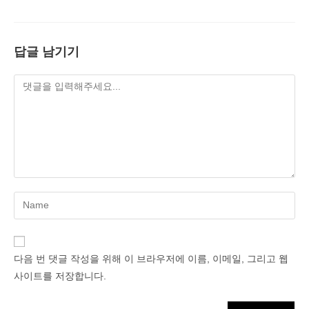
답글 남기기
Enter
your
name
or
다음 번 댓글 작성을 위해 이 브라우저에 이름, 이메일, 그리고 웹
username
사이트를 저장합니다.
to
comment