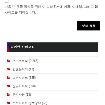
or
다음 번 댓글 작성을 위해 이 브라우저에 이름, 이메일, 그리고 웹
username
사이트를 저장합니다.
to
comment
슈어맨 카테고리
스포츠분석
(2,263)
안전놀이터
(11)
먹튀사이트
(355)
신규사이트
(890)
공지사항
(13)
토토사이트 정보공유
(68)