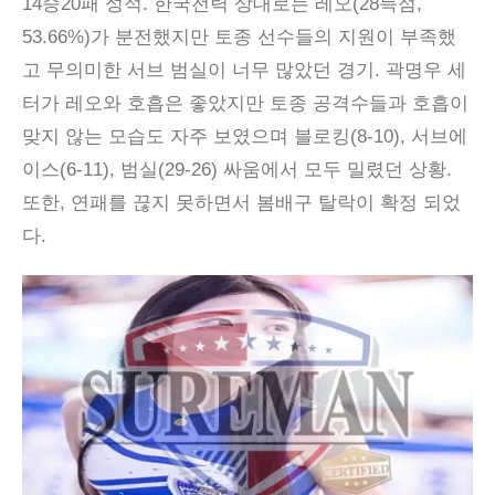
14승20패 성적. 한국전력 상대로는 레오(28득점,
53.66%)가 분전했지만 토종 선수들의 지원이 부족했
고 무의미한 서브 범실이 너무 많았던 경기. 곽명우 세
터가 레오와 호흡은 좋았지만 토종 공격수들과 호흡이
맞지 않는 모습도 자주 보였으며 블로킹(8-10), 서브에
이스(6-11), 범실(29-26) 싸움에서 모두 밀렸던 상황.
또한, 연패를 끊지 못하면서 봄배구 탈락이 확정 되었
다.