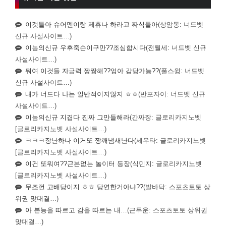
이것들아 슈어멘이랑 제휴나 하라고 짜식들아
(상암동: 너드벳
신규 사설사이트…)
이놈의신규 우후죽순이구만??조심합시다
(전월세: 너드벳 신규
사설사이트…)
뭐여 이것들 자금력 짱짱해??엉아 감당가능??
(풀스윙: 너드벳
신규 사설사이트…)
내가 너드다 나는 일반적이지않지 ㅎㅎ
(반포자이: 너드벳 신규
사설사이트…)
이놈의신규 지겹다 진짜 그만들해라
(간짜장: 글로리카지노벳
[글로리카지노벳 사설사이트…)
ㅋㅋㅋ장난하나 이거또 짱깨냄새난다
(세우타: 글로리카지노벳
[글로리카지노벳 사설사이트…)
이건 또뭐여??근본없는 놀이터 등장
(식민지: 글로리카지노벳
[글로리카지노벳 사설사이트…)
무조껀 고배당이지 ㅎㅎ 당연한거아냐??
(발바닥: 스포츠토토 상
위권 맞대결…)
아 본능을 따르고 감을 따르는 내…
(근두운: 스포츠토토 상위권
맞대결…)