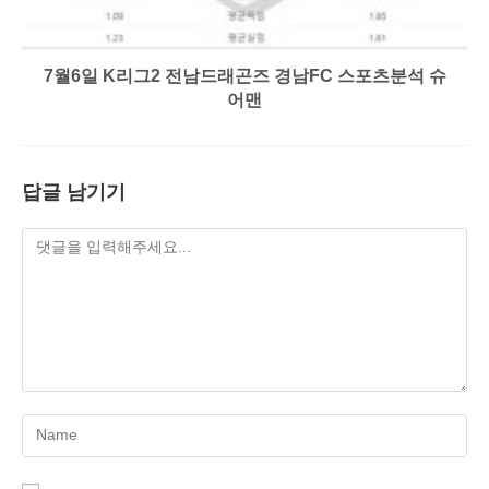
7월6일 K리그2 전남드래곤즈 경남FC 스포츠분석 슈
어맨
답글 남기기
Enter
your
name