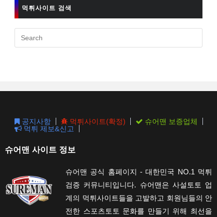
먹튀사이트 검색
Pres
Esc
to
clos
the
sear
pane
공지사항
먹튀사이트(확정)
슈어맨 보증업체
먹튀 제보&신고
슈어맨 사이트 정보
슈어맨 공식 홈페이지 - 대한민국 NO.1 먹튀
검증 커뮤니티입니다. 슈어맨은 사설토토 업
계의 먹튀사이트들을 고발하고 회원님들의 안
전한 스포츠토토 문화를 만들기 위해 최선을