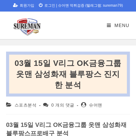
Skip
회원가입
로그인
|
슈어맨 먹튀검증 (텔레그램: sureman79)
to
content
MENU
03월 15일 V리그 OK금융그룹
읏맨 삼성화재 블루팡스 진지
한 분석
Post
Post
Post
스포츠분석
0 개의 댓글
슈어맨
category:
comments:
author:
03월 15일 V리그 OK금융그룹 읏맨 삼성화재
블루팡스프로배구 분석