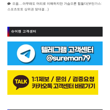
으음....아무래도 머리로 이해하지만 가슴으론 힘들다
(부탄가스:
스포츠토토 상위권 맞대결…)
슈어맨 고객센터