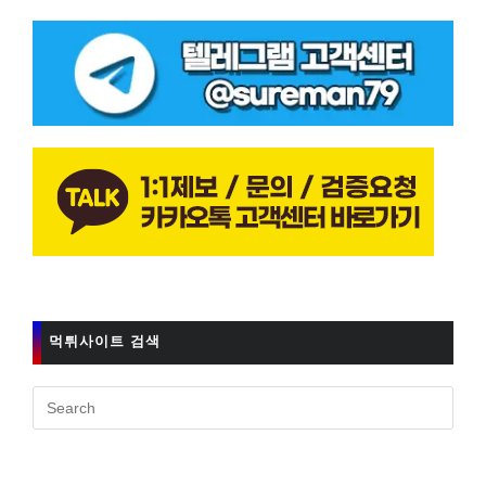
먹튀사이트 검색
Pres
Esc
to
clos