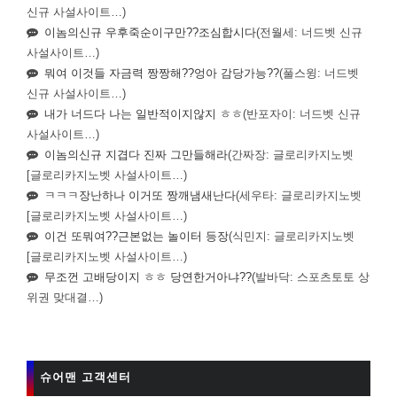
신규 사설사이트…)
이놈의신규 우후죽순이구만??조심합시다
(전월세: 너드벳 신규
사설사이트…)
뭐여 이것들 자금력 짱짱해??엉아 감당가능??
(풀스윙: 너드벳
신규 사설사이트…)
내가 너드다 나는 일반적이지않지 ㅎㅎ
(반포자이: 너드벳 신규
사설사이트…)
이놈의신규 지겹다 진짜 그만들해라
(간짜장: 글로리카지노벳
[글로리카지노벳 사설사이트…)
ㅋㅋㅋ장난하나 이거또 짱깨냄새난다
(세우타: 글로리카지노벳
[글로리카지노벳 사설사이트…)
이건 또뭐여??근본없는 놀이터 등장
(식민지: 글로리카지노벳
[글로리카지노벳 사설사이트…)
무조껀 고배당이지 ㅎㅎ 당연한거아냐??
(발바닥: 스포츠토토 상
위권 맞대결…)
슈어맨 고객센터