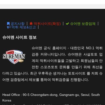
the
sear
pane
공지사항
먹튀사이트(확정)
슈어맨 보증업체
먹튀 제보&신고
슈어맨 사이트 정보
슈어맨 공식 홈페이지 - 대한민국 NO.1 먹튀
검증 커뮤니티입니다. 슈어맨은 사설토토 업
계의 먹튀사이트들을 고발하고 회원님들의 안
전한 스포츠토토 문화를 만들기 위해 최선을
다하고 있습니다. 최근 우후죽순 생겨나는 토토사이트 를 저희 슈
어맨 검증팀에서 제보를 통하여 먹튀검증을 진행합니다.
Head Office : 90-5 Cheongdam-dong, Gangnam-gu, Seoul, South
Korea