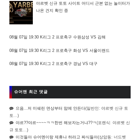
야르벳 신규 토토 사이트 어디서 근본 없는 놀이터가
나온 건지 확인 중
08월 07일 19:30 K리그 2 프로축구 수원삼성 VS 김해
08월 07일 19:30 K리그 2 프로축구 화성 VS 서울이랜드
08월 07일 19:30 K리그 2 프로축구 경남 VS 대구
슈어맨 최근 댓글
으음...저 미쉐린 면상부터 맘에 안든다
(일반인: 야르벳 신규 토
토…)
야르??야르~~~~ㅋㅋ한번 해보자는거냐??ㅋ
(포렌식: 야르벳 신
규 토토…)
이것들아 슈어멘이랑 제휴나 하라고 짜식들아
(상암동: 너드벳