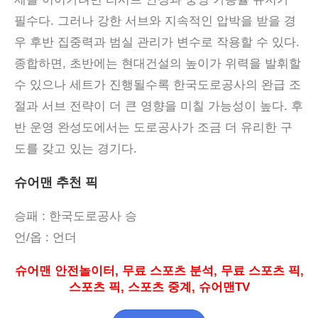
필수다
.
그러나 강한 서브와 지속적인 압박을 받을 경
우 후반 집중력과 범실 관리가 변수로 작용할 수 있다
.
종합하면
,
초반에는 현대건설의 높이가 위력을 발휘할
수 있으나 세트가 진행될수록 한국도로공사의 완급 조
절과 서브 전략이 더 큰 영향을 미칠 가능성이 높다
.
후
반 운영 완성도에서는 도로공사가 조금 더 유리한 구
도를 갖고 있는 경기다
.
슈어맨 추천 픽
승패
: 한국도로공사
승
언
/
옵
:
언더
슈어맨 안전놀이터
,
무료 스포츠 분석
,
무료 스포츠 픽
,
스포츠 픽
,
스포츠 중계
,
슈어맨
TV