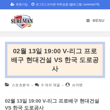
Skip
회원가입
로그인
|
슈어맨 먹튀검증 (텔레그램: sureman79)
to
content
MENU
02월 13일 19:00 V-리그 프로
배구 현대건설 VS 한국 도로공
사
Post
Post
Post
스포츠분석
0 개의 댓글
슈어맨
category:
comments:
author:
02
월
13
일
19:00 V-
리그
프로배구
현대건설
VS
한국
도로공사