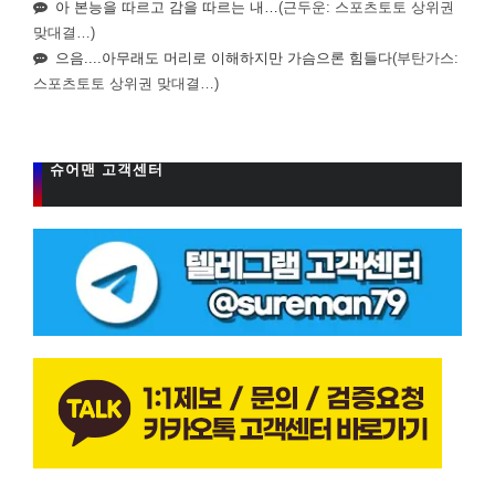
아 본능을 따르고 감을 따르는 내…
(근두운: 스포츠토토 상위권
맞대결…)
으음....아무래도 머리로 이해하지만 가슴으론 힘들다
(부탄가스:
스포츠토토 상위권 맞대결…)
슈어맨 고객센터