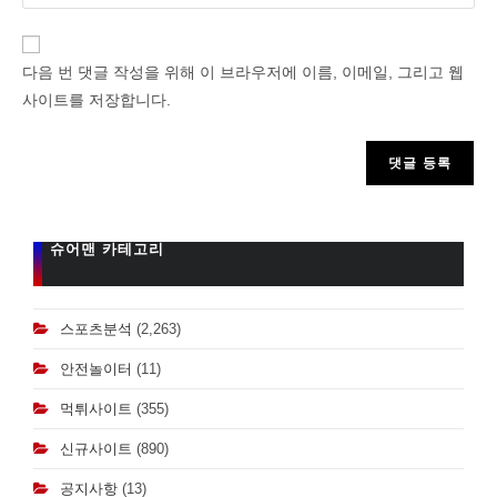
your
name
or
다음 번 댓글 작성을 위해 이 브라우저에 이름, 이메일, 그리고 웹
username
사이트를 저장합니다.
to
comment
슈어맨 카테고리
스포츠분석
(2,263)
안전놀이터
(11)
먹튀사이트
(355)
신규사이트
(890)
공지사항
(13)