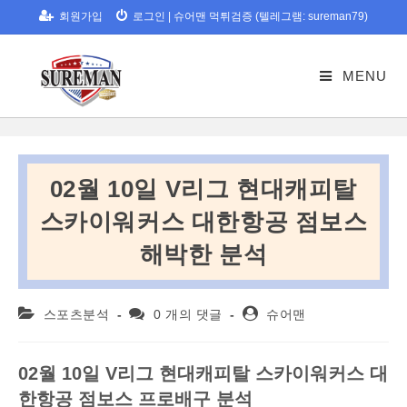
Skip
회원가입
로그인
|
슈어맨 먹튀검증 (텔레그램: sureman79)
to
content
MENU
02월 10일 V리그 현대캐피탈
스카이워커스 대한항공 점보스
해박한 분석
Post
Post
Post
스포츠분석
0 개의 댓글
슈어맨
category:
comments:
author:
02월 10일 V리그 현대캐피탈 스카이워커스 대
한항공 점보스 프로배구 분석