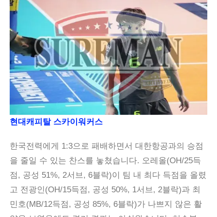
현대캐피탈 스카이워커스
한국전력에게 1:3으로 패배하면서 대한항공과의 승점
을 줄일 수 있는 찬스를 놓쳤습니다. 오레올(OH/25득
점, 공성 51%, 2서브, 6블락)이 팀 내 최다 득점을 올렸
고 전광인(OH/15득점, 공성 50%, 1서브, 2블락)과 최
민호(MB/12득점, 공성 85%, 6블락)가 나쁘지 않은 활