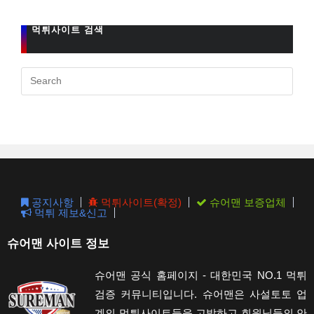
먹튀사이트 검색
Pres
Esc
to
clos
the
sear
pane
공지사항
먹튀사이트(확정)
슈어맨 보증업체
먹튀 제보&신고
슈어맨 사이트 정보
슈어맨 공식 홈페이지 - 대한민국 NO.1 먹튀
검증 커뮤니티입니다. 슈어맨은 사설토토 업
계의 먹튀사이트들을 고발하고 회원님들의 안