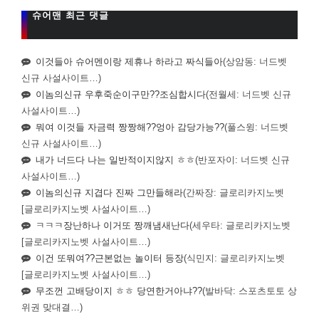
슈어맨 최근 댓글
이것들아 슈어멘이랑 제휴나 하라고 짜식들아
(상암동: 너드벳
신규 사설사이트…)
이놈의신규 우후죽순이구만??조심합시다
(전월세: 너드벳 신규
사설사이트…)
뭐여 이것들 자금력 짱짱해??엉아 감당가능??
(풀스윙: 너드벳
신규 사설사이트…)
내가 너드다 나는 일반적이지않지 ㅎㅎ
(반포자이: 너드벳 신규
사설사이트…)
이놈의신규 지겹다 진짜 그만들해라
(간짜장: 글로리카지노벳
[글로리카지노벳 사설사이트…)
ㅋㅋㅋ장난하나 이거또 짱깨냄새난다
(세우타: 글로리카지노벳
[글로리카지노벳 사설사이트…)
이건 또뭐여??근본없는 놀이터 등장
(식민지: 글로리카지노벳
[글로리카지노벳 사설사이트…)
무조껀 고배당이지 ㅎㅎ 당연한거아냐??
(발바닥: 스포츠토토 상
위권 맞대결…)