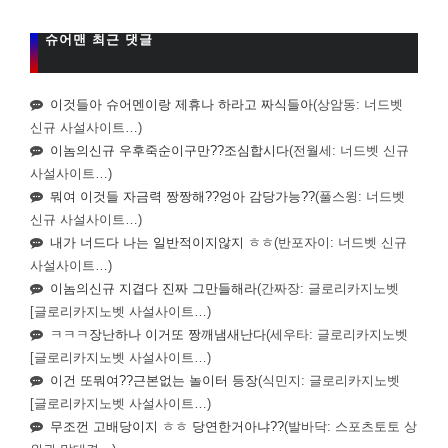
슈어맨 최근 댓글
이것들아 슈어멘이랑 제휴나 하라고 짜식들아
(상암동: 너드벳
신규 사설사이트…)
이놈의신규 우후죽순이구만??조심합시다
(전월세: 너드벳 신규
사설사이트…)
뭐여 이것들 자금력 짱짱해??엉아 감당가능??
(풀스윙: 너드벳
신규 사설사이트…)
내가 너드다 나는 일반적이지않지 ㅎㅎ
(반포자이: 너드벳 신규
사설사이트…)
이놈의신규 지겹다 진짜 그만들해라
(간짜장: 글로리카지노벳
[글로리카지노벳 사설사이트…)
ㅋㅋㅋ장난하나 이거또 짱깨냄새난다
(세우타: 글로리카지노벳
[글로리카지노벳 사설사이트…)
이건 또뭐여??근본없는 놀이터 등장
(식민지: 글로리카지노벳
[글로리카지노벳 사설사이트…)
무조껀 고배당이지 ㅎㅎ 당연한거아냐??
(발바닥: 스포츠토토 상