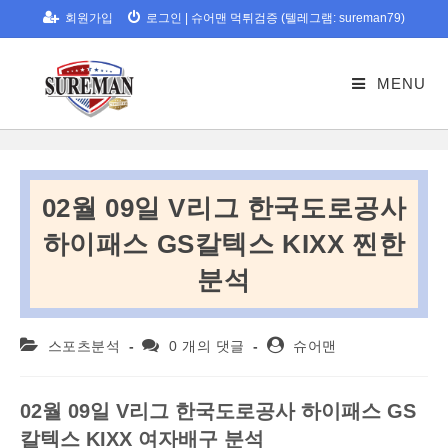
Skip
회원가입
로그인
|
슈어맨 먹튀검증 (텔레그램: sureman79)
to
content
MENU
02월 09일 V리그 한국도로공사
하이패스 GS칼텍스 KIXX 찐한
분석
Post
Post
Post
스포츠분석
0 개의 댓글
슈어맨
category:
comments:
author:
02월 09일 V리그 한국도로공사 하이패스 GS
칼텍스 KIXX 여자배구 분석