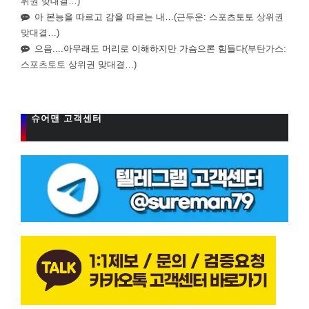
위권 맞대결…)
아 본능을 따르고 감을 따르는 내…
(근두운: 스포츠토토 상위권
맞대결…)
으음....아무래도 머리로 이해하지만 가슴으론 힘들다
(부탄가스:
스포츠토토 상위권 맞대결…)
슈어맨 고객센터