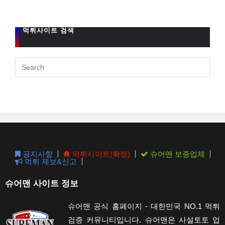
먹튀사이트 검색
Pres
Esc
to
clos
the
sear
pane
공지사항
먹튀사이트(확정)
슈어맨 보증업체
먹튀 제보&신고
슈어맨 사이트 정보
슈어맨 공식 홈페이지 - 대한민국 NO.1 먹튀
검증 커뮤니티입니다. 슈어맨은 사설토토 업