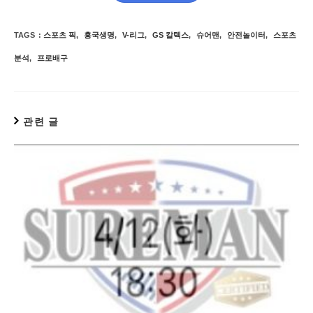
TAGS
:
스포츠 픽
,
흥국생명
,
V-리그
,
GS 칼텍스
,
슈어맨
,
안전놀이터
,
스포츠
분석
,
프로배구
관련 글