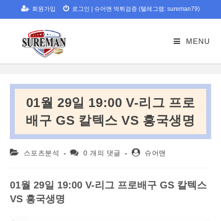
Skip
회원가입
로그인
|
슈어맨 먹튀검증 (텔레그램: sureman79)
to
content
MENU
01월 29일 19:00 V-리그 프로
배구 GS 칼텍스 VS 흥국생명
Post
Post
Post
스포츠분석
0 개의 댓글
슈어맨
category:
comments:
author:
01
월
29
일
19:00 V-
리그
프로배구
GS
칼텍스
VS
흥국생명