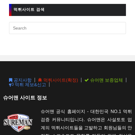
먹튀사이트 검색
Pres
Esc
to
clos
the
sear
pane
공지사항
먹튀사이트(확정)
슈어맨 보증업체
먹튀 제보&신고
슈어맨 사이트 정보
슈어맨 공식 홈페이지 - 대한민국 NO.1 먹튀
검증 커뮤니티입니다. 슈어맨은 사설토토 업
계의 먹튀사이트들을 고발하고 회원님들의 안