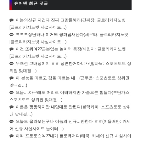
슈어맨 최근 댓글
이놈의신규 지겹다 진짜 그만들해라
(간짜장: 글로리카지노벳
[글로리카지노벳 사설사이트…)
ㅋㅋㅋ장난하나 이거또 짱깨냄새난다
(세우타: 글로리카지노벳
[글로리카지노벳 사설사이트…)
이건 또뭐여??근본없는 놀이터 등장
(식민지: 글로리카지노벳
[글로리카지노벳 사설사이트…)
무조껀 고배당이지 ㅎㅎ 당연한거아냐??
(발바닥: 스포츠토토 상
위권 맞대결…)
아 본능을 따르고 감을 따르는 내…
(근두운: 스포츠토토 상위권
맞대결…)
으음....아무래도 머리로 이해하지만 가슴으론 힘들다
(부탄가스:
스포츠토토 상위권 맞대결…)
이론은 짱짱하지만 내맘대로 안된다
(블랙커피: 스포츠토토 상위
권 맞대결…)
오늘도 올라오는구나 이놈의 신규...안한다 ㅎㅎ
(이율배반: 커세
어 신규 사설사이트 놀이터…)
아따 프로토스여??내가 플토유저다
(태국: 커세어 신규 사설사이