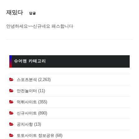
재밌다
답글
안녕하세요~~신규네요 패스합니다
슈어맨 카테고리
스포츠분석
(2,263)
안전놀이터
(11)
먹튀사이트
(355)
신규사이트
(890)
공지사항
(13)
토토사이트 정보공유
(68)