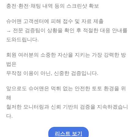
충전·환전·채팅 내역 등의 스크린샷 확보
슈어맨 고객센터에 피해 접수 및 자료 제출
→ 전문 검증팀이 상황을 확인 후 적절한 대응 안내를
도와드립니다.
회원 여러분의 소중한 자산을 지키는 가장 강력한 방
법은
무작정 이용이 아닌, 신중한 검증입니다.
앞으로도 슈어맨은 먹튀 없는 안전한 토토 환경을 위
해
철저한 모니터링과 신뢰 기반의 검증을 지속하겠습니
다.
리스트 보기