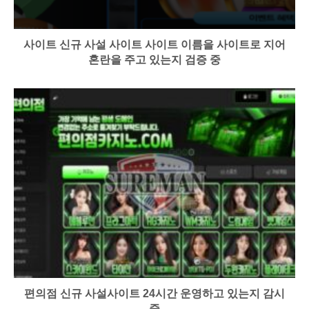
사이트 신규 사설 사이트 사이트 이름을 사이트로 지어
혼란을 주고 있는지 검증 중
편의점 신규 사설사이트 24시간 운영하고 있는지 감시
중