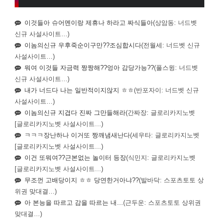
이것들아 슈어멘이랑 제휴나 하라고 짜식들아
(상암동: 너드벳
신규 사설사이트…)
이놈의신규 우후죽순이구만??조심합시다
(전월세: 너드벳 신규
사설사이트…)
뭐여 이것들 자금력 짱짱해??엉아 감당가능??
(풀스윙: 너드벳
신규 사설사이트…)
내가 너드다 나는 일반적이지않지 ㅎㅎ
(반포자이: 너드벳 신규
사설사이트…)
이놈의신규 지겹다 진짜 그만들해라
(간짜장: 글로리카지노벳
[글로리카지노벳 사설사이트…)
ㅋㅋㅋ장난하나 이거또 짱깨냄새난다
(세우타: 글로리카지노벳
[글로리카지노벳 사설사이트…)
이건 또뭐여??근본없는 놀이터 등장
(식민지: 글로리카지노벳
[글로리카지노벳 사설사이트…)
무조껀 고배당이지 ㅎㅎ 당연한거아냐??
(발바닥: 스포츠토토 상
위권 맞대결…)
아 본능을 따르고 감을 따르는 내…
(근두운: 스포츠토토 상위권
맞대결…)