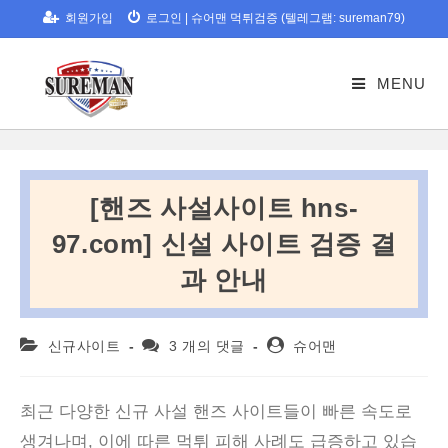
Skip
회원가입
로그인
|
슈어맨 먹튀검증 (텔레그램: sureman79)
to
content
MENU
[핸즈 사설사이트 hns-
97.com] 신설 사이트 검증 결
과 안내
Post
Post
Post
신규사이트
3 개의 댓글
슈어맨
category:
comments:
author:
최근 다양한 신규 사설 핸즈 사이트들이 빠른 속도로
생겨나며, 이에 따른 먹튀 피해 사례도 급증하고 있습