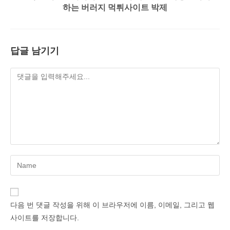
하는 버러지 먹튀사이트 박제
답글 남기기
Enter
your
name
or
다음 번 댓글 작성을 위해 이 브라우저에 이름, 이메일, 그리고 웹
username
사이트를 저장합니다.
to