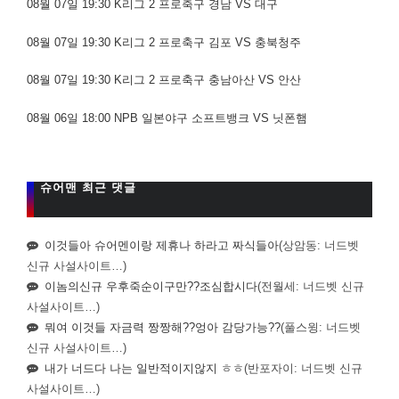
08월 07일 19:30 K리그 2 프로축구 경남 VS 대구
08월 07일 19:30 K리그 2 프로축구 김포 VS 충북청주
08월 07일 19:30 K리그 2 프로축구 충남아산 VS 안산
08월 06일 18:00 NPB 일본야구 소프트뱅크 VS 닛폰햄
슈어맨 최근 댓글
이것들아 슈어멘이랑 제휴나 하라고 짜식들아
(상암동: 너드벳
신규 사설사이트…)
이놈의신규 우후죽순이구만??조심합시다
(전월세: 너드벳 신규
사설사이트…)
뭐여 이것들 자금력 짱짱해??엉아 감당가능??
(풀스윙: 너드벳
신규 사설사이트…)
내가 너드다 나는 일반적이지않지 ㅎㅎ
(반포자이: 너드벳 신규
사설사이트…)