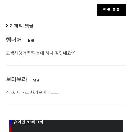
comment
2 개의 댓글
햄버거
답글
고생하셧어유!덕분에 하나 걸럿네요^^
보라보라
답글
진짜..제대로 사기꾼이네ㅡㅡ
슈어맨 카테고리