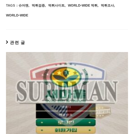
TAGS
:
슈어맨
,
먹튀검증
,
먹튀사이트
,
WORLD-WIDE 먹튀
,
먹튀조사
,
WORLD-WIDE
관련 글