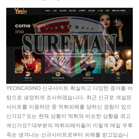
YEONCASINO 신규사이트 확실하고 다양한 증거를 바
탕으로 냉정하게 조사하였습니다. 최근 신규로 개설된
사이트를 이용하던 중 먹튀피해를 당하신 경험이 있으
신가요? 또는 현재 상황이 먹튀와 비슷한 상황을 겪고
계신가요? 대부분의 먹튀피해자들이 이렇게 매일 우후
죽순 생겨나는 신규사이트로부터 피해를 받고있습니