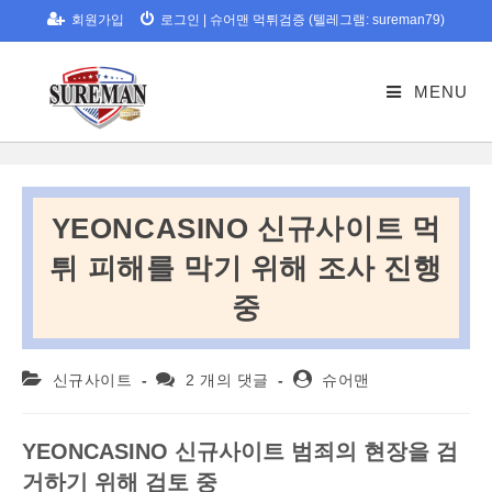
Skip
회원가입
로그인
|
슈어맨 먹튀검증 (텔레그램: sureman79)
to
content
MENU
YEONCASINO 신규사이트 먹
튀 피해를 막기 위해 조사 진행
중
Post
Post
Post
신규사이트
2 개의 댓글
슈어맨
category:
comments:
author:
YEONCASINO 신규사이트 범죄의 현장을 검
거하기 위해 검토 중