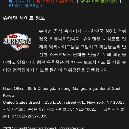
공지사항
먹튀사이트(확정)
슈어맨 보증업체
먹튀 제보&신고
슈어맨 사이트 정보
슈어맨 공식 홈페이지 - 대한민국 NO.1 먹튀
검증 커뮤니티입니다. 슈어맨은 사설토토 업
계의 먹튀사이트들을 고발하고 회원님들의 안
전한 스포츠토토 문화를 만들기 위해 최선을
다하고 있습니다. 최근 우후죽순 생겨나는 토토사이트 를 저희 슈
어맨 검증팀에서 제보를 통하여 먹튀검증을 진행합니다.
Head Office : 90-5 Cheongdam-dong, Gangnam-gu, Seoul, South
Korea
United States Branch : 236 E 16th street #7E, New York, NY 10023
사업자정보 : (주)슈어맨 사업자번호 : 847-12-48621 | 대표이사 안희
순 | HP : 010-2057-5099
2020 Copyright
Sureman01.com
All Rights Reserved.