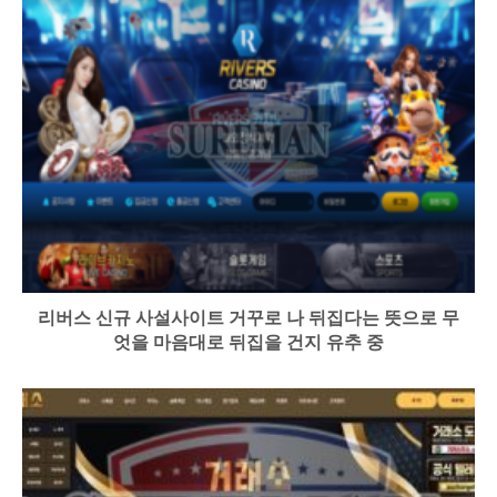
리버스 신규 사설사이트 거꾸로 나 뒤집다는 뜻으로 무
엇을 마음대로 뒤집을 건지 유추 중