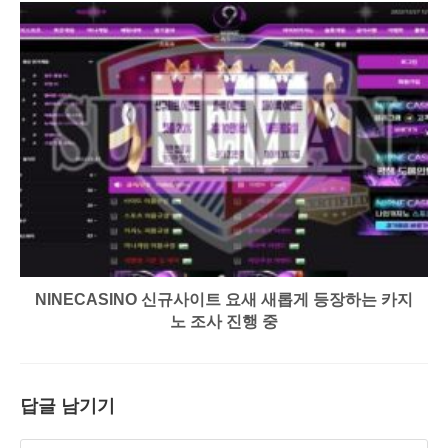
NINECASINO 신규사이트 요새 새롭게 등장하는 카지
노 조사 진행 중
답글 남기기