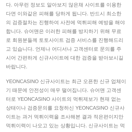
다. 아무런 정보도 알아보지 않은채 사이트를 이용한
다면 이와같은 피해를 당하게 됩니다. 반드시 최소한
의 검증절차는 진행하여 사전에 먹튀피해 예방을 해야
합니다. 슈어맨은 이러한 피해를 방지하기 위해 무료
로 회원분들께 토토사이트 검증 서비스를 진행해드리
고 있습니다. 언제나 어디서나 고객센터로 문의를 주
시어 간편하게 신규사이트에 대한 검증을 받아보시길
바랍니다.
YEONCASINO 신규사이트는 최근 오픈한 신규 업체이
기 때문에 안전성이 매우 떨어집니다. 슈어맨 고객센
터로 YEONCASINO 사이트의 먹튀제보가 현재 없는
상태이나 검증문의를 요청하신 YEONCASINO 신규사
이트는 과거 먹튀이력을 조사해본 결과 적은편이지만
먹튀이력이 나오고 있는 상황입니다. 신규사이트는 먹