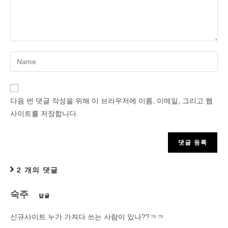
Enter
your
name
or
다음 번 댓글 작성을 위해 이 브라우저에 이름, 이메일, 그리고 웹
username
사이트를 저장합니다.
to
comment
2 개의 댓글
숙주
답글
신규사이트 누가 가져다 쓰는 사람이 있나??ㅋㅋ