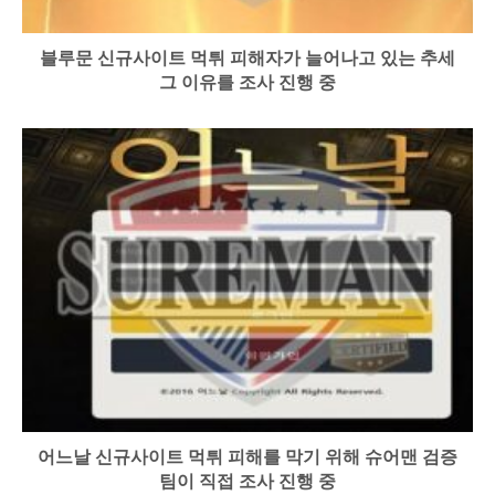
블루문 신규사이트 먹튀 피해자가 늘어나고 있는 추세
그 이유를 조사 진행 중
어느날 신규사이트 먹튀 피해를 막기 위해 슈어맨 검증
팀이 직접 조사 진행 중