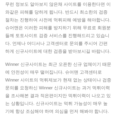
무런 정보도 알아보지 않은채 사이트를 이용한다면 이
와같은 피해를 당하게 됩니다. 반드시 최소한의 검증
절차는 진행하여 사전에 먹튀피해 예방을 해야합니다.
슈어맨은 이러한 피해를 방지하기 위해 무료로 회원분
들께 토토사이트 검증 서비스를 진행해드리고 있습니
다. 언제나 어디서나 고객센터로 문의를 주시어 간편
하게 신규사이트에 대한 검증을 받아보시길 바랍니다.
Winner 신규사이트는 최근 오픈한 신규 업체이기 때문
에 안전성이 매우 떨어집니다. 슈어맨 고객센터로
Winner 사이트의 먹튀제보가 현재 없는 상태이나 검증
문의를 요청하신 Winner 신규사이트는 과거 먹튀이력
을 조사해본 결과 적은편이지만 먹튀이력이 나오고 있
는 상황입니다. 신규사이트는 먹튀 가능성이 매우 높
기에 항상 조심해야 하며 의심을 먼저 해봐야 합니다.