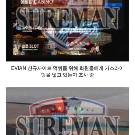
EVIAN 신규사이트 먹튀를 위해 회원들에게 가스라이
팅을 넣고 있는지 조사 중