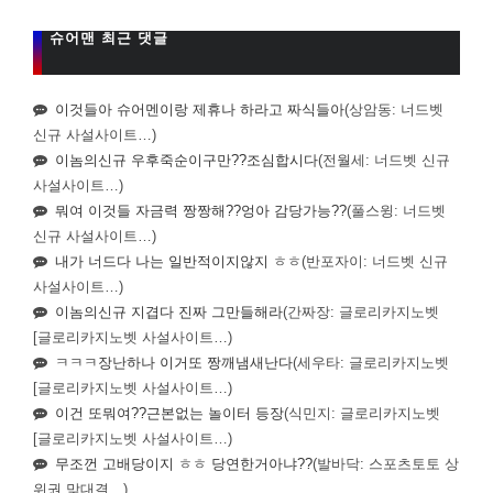
슈어맨 최근 댓글
이것들아 슈어멘이랑 제휴나 하라고 짜식들아
(상암동: 너드벳
신규 사설사이트…)
이놈의신규 우후죽순이구만??조심합시다
(전월세: 너드벳 신규
사설사이트…)
뭐여 이것들 자금력 짱짱해??엉아 감당가능??
(풀스윙: 너드벳
신규 사설사이트…)
내가 너드다 나는 일반적이지않지 ㅎㅎ
(반포자이: 너드벳 신규
사설사이트…)
이놈의신규 지겹다 진짜 그만들해라
(간짜장: 글로리카지노벳
[글로리카지노벳 사설사이트…)
ㅋㅋㅋ장난하나 이거또 짱깨냄새난다
(세우타: 글로리카지노벳
[글로리카지노벳 사설사이트…)
이건 또뭐여??근본없는 놀이터 등장
(식민지: 글로리카지노벳
[글로리카지노벳 사설사이트…)
무조껀 고배당이지 ㅎㅎ 당연한거아냐??
(발바닥: 스포츠토토 상
위권 맞대결…)