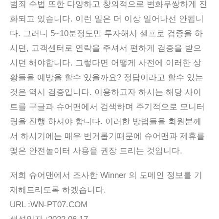
범죄 수법 또한 다양하고 창의적으로 변화무쌍하게 진
화되고 있습니다. 이런 일은 더 이상 일어나선 안됩니
다. 그러니 5~10분정도만 투자해서 셀프로 검증을 하
시던, 고객센터로 연락을 주셔서 편하게 검증을 받으
시던 해야합니다. 그렇다면 어떻게 사전에 이러한 상
황들을 예방을 할수 있을까요? 정답이라고 할수 있는
것은 역시 검증입니다. 이용하고자 하시는 해당 사이
트를 구글과 슈어맨에서 검색하며 주기적으로 모니터
링을 진행 하셔야 합니다. 이러한 방법들을 회원분께
서 하시기에는 매우 번거롭기때문에 슈어맨과 제휴를
맺은 안전놀이터 사용을 권장 드리는 것입니다.
저희 슈어맨에서 조사한 Winner 의 도메인 정보를 기
재해드리도록 하겠습니다.
URL :WN-PT07.COM