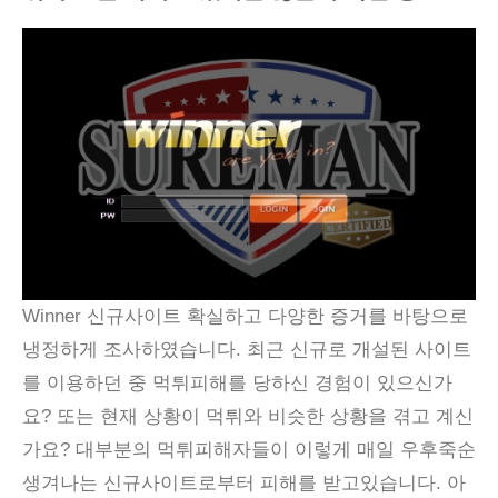
Winner 신규사이트 확실하고 다양한 증거를 바탕으로
냉정하게 조사하였습니다. 최근 신규로 개설된 사이트
를 이용하던 중 먹튀피해를 당하신 경험이 있으신가
요? 또는 현재 상황이 먹튀와 비슷한 상황을 겪고 계신
가요? 대부분의 먹튀피해자들이 이렇게 매일 우후죽순
생겨나는 신규사이트로부터 피해를 받고있습니다. 아