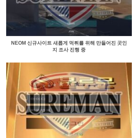
NEOM 신규사이트 새롭게 먹튀를 위해 만들어진 곳인
지 조사 진행 중