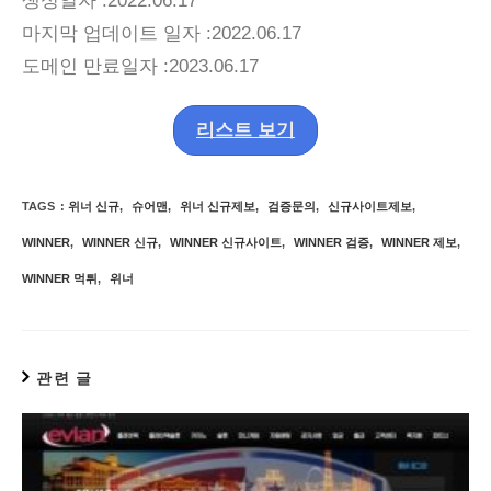
생성일자 :2022.06.17
마지막 업데이트 일자 :2022.06.17
도메인 만료일자 :2023.06.17
리스트 보기
TAGS
:
위너 신규
,
슈어맨
,
위너 신규제보
,
검증문의
,
신규사이트제보
,
WINNER
,
WINNER 신규
,
WINNER 신규사이트
,
WINNER 검증
,
WINNER 제보
,
WINNER 먹튀
,
위너
관련 글