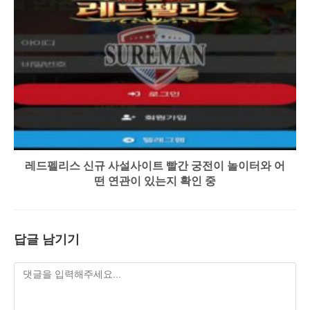
레드펠리스 신규 사설사이트 빨간 궁전이 놀이터와 어
떤 연관이 있는지 확인 중
답글 남기기