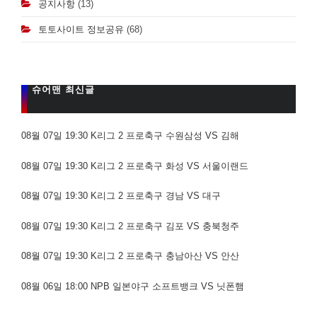
공지사항
(13)
토토사이트 정보공유
(68)
슈어맨 최신글
08월 07일 19:30 K리그 2 프로축구 수원삼성 VS 김해
08월 07일 19:30 K리그 2 프로축구 화성 VS 서울이랜드
08월 07일 19:30 K리그 2 프로축구 경남 VS 대구
08월 07일 19:30 K리그 2 프로축구 김포 VS 충북청주
08월 07일 19:30 K리그 2 프로축구 충남아산 VS 안산
08월 06일 18:00 NPB 일본야구 소프트뱅크 VS 닛폰햄