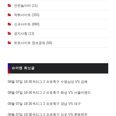
안전놀이터
(11)
먹튀사이트
(355)
신규사이트
(890)
공지사항
(13)
토토사이트 정보공유
(68)
슈어맨 최신글
08월 07일 19:30 K리그 2 프로축구 수원삼성 VS 김해
08월 07일 19:30 K리그 2 프로축구 화성 VS 서울이랜드
08월 07일 19:30 K리그 2 프로축구 경남 VS 대구
08월 07일 19:30 K리그 2 프로축구 김포 VS 충북청주