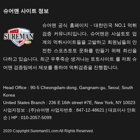
슈어맨 사이트 정보
슈어맨 공식 홈페이지 - 대한민국 NO.1 먹튀
검증 커뮤니티입니다. 슈어맨은 사설토토 업
계의 먹튀사이트들을 고발하고 회원님들의 안
전한 스포츠토토 문화를 만들기 위해 최선을
다하고 있습니다. 최근 우후죽순 생겨나는 토토사이트 를 저희 슈
어맨 검증팀에서 제보를 통하여 먹튀검증을 진행합니다.
Head Office : 90-5 Cheongdam-dong, Gangnam-gu, Seoul, South
Korea
United States Branch : 236 E 16th street #7E, New York, NY 10023
사업자정보 : (주)슈어맨 사업자번호 : 847-12-48621 | 대표이사 안희
순 | HP : 010-2057-5099
2020 Copyright
Sureman01.com
All Rights Reserved.