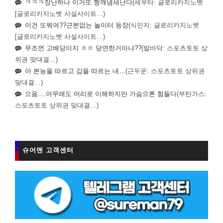
ㅋㅋㅋ장난하나 이거또 짱깨냄새난다
(세우타: 글로리카지노벳
[글로리카지노벳 사설사이트…)
이건 또뭐여??근본없는 놀이터 등장
(식민지: 글로리카지노벳
[글로리카지노벳 사설사이트…)
무조껀 고배당이지 ㅎㅎ 당연한거아냐??
(발바닥: 스포츠토토 상
위권 맞대결…)
아 본능을 따르고 감을 따르는 내…
(근두운: 스포츠토토 상위권
맞대결…)
으음....아무래도 머리로 이해하지만 가슴으론 힘들다
(부탄가스:
스포츠토토 상위권 맞대결…)
슈어맨 고객센터