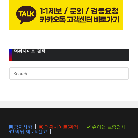
먹튀사이트 검색
Pres
Esc
to
clos
the
sear
pane
공지사항
먹튀사이트(확정)
슈어맨 보증업체
먹튀 제보&신고