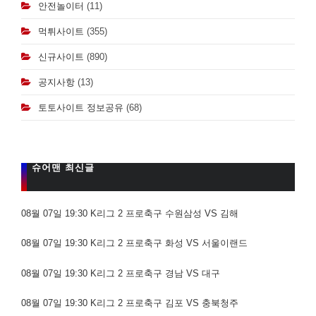
안전놀이터
(11)
먹튀사이트
(355)
신규사이트
(890)
공지사항
(13)
토토사이트 정보공유
(68)
슈어맨 최신글
08월 07일 19:30 K리그 2 프로축구 수원삼성 VS 김해
08월 07일 19:30 K리그 2 프로축구 화성 VS 서울이랜드
08월 07일 19:30 K리그 2 프로축구 경남 VS 대구
08월 07일 19:30 K리그 2 프로축구 김포 VS 충북청주