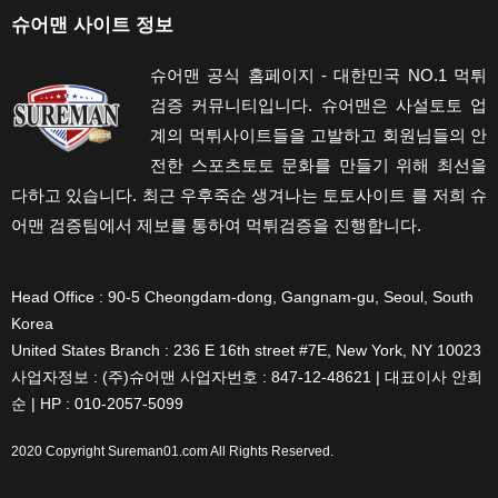
슈어맨 사이트 정보
슈어맨 공식 홈페이지 - 대한민국 NO.1 먹튀
검증 커뮤니티입니다. 슈어맨은 사설토토 업
계의 먹튀사이트들을 고발하고 회원님들의 안
전한 스포츠토토 문화를 만들기 위해 최선을
다하고 있습니다. 최근 우후죽순 생겨나는 토토사이트 를 저희 슈
어맨 검증팀에서 제보를 통하여 먹튀검증을 진행합니다.
Head Office : 90-5 Cheongdam-dong, Gangnam-gu, Seoul, South
Korea
United States Branch : 236 E 16th street #7E, New York, NY 10023
사업자정보 : (주)슈어맨 사업자번호 : 847-12-48621 | 대표이사 안희
순 | HP : 010-2057-5099
2020 Copyright
Sureman01.com
All Rights Reserved.