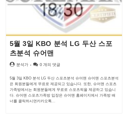
5월 3일 KBO 분석 LG 두산 스포
츠분석 슈어맨
Post
Post
분석가
0 개의 댓글
author:
comments:
5월 3일 KBO 분석 LG 두산 스포츠분석 슈어맨 슈어맨 스포츠분석
은 회원분들에게 무료로 제공되고 있습니다. 또한, 슈어맨 스포츠
가족방에서는 회원분들에게 무료로 스포츠픽을 제공하고 있습니
다. 슈어맨 스포츠가족방 입장은 슈어맨 홈페이지에서 가족방 배
너를 클릭하시면카카오톡…