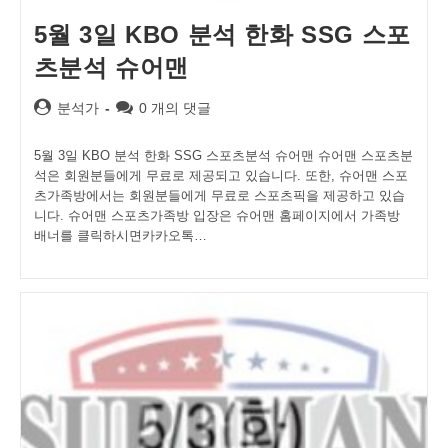
5월 3일 KBO 분석 한화 SSG 스포
츠분석 슈어맨
Post
Post
분석가
0 개의 댓글
author:
comments:
5월 3일 KBO 분석 한화 SSG 스포츠분석 슈어맨 슈어맨 스포츠분
석은 회원분들에게 무료로 제공되고 있습니다. 또한, 슈어맨 스포
츠가족방에서는 회원분들에게 무료로 스포츠픽을 제공하고 있습
니다. 슈어맨 스포츠가족방 입장은 슈어맨 홈페이지에서 가족방
배너를 클릭하시면카카오톡…