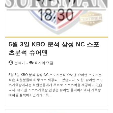
5월 3일 KBO 분석 삼성 NC 스포
츠분석 슈어맨
Post
Post
분석가
0 개의 댓글
author:
comments:
5월 3일 KBO 분석 삼성 NC 스포츠분석 슈어맨 슈어맨 스포츠분
석은 회원분들에게 무료로 제공되고 있습니다. 또한, 슈어맨 스포
츠가족방에서는 회원분들에게 무료로 스포츠픽을 제공하고 있습
니다. 슈어맨 스포츠가족방 입장은 슈어맨 홈페이지에서 가족방
배너를 클릭하시면카카오톡…