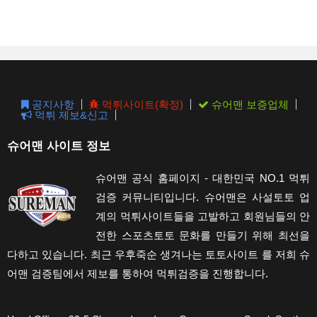
to
clos
the
sear
pane
공지사항
먹튀사이트(확정)
슈어맨 보증업체
먹튀 제보&신고
슈어맨 사이트 정보
슈어맨 공식 홈페이지 - 대한민국 NO.1 먹튀
검증 커뮤니티입니다. 슈어맨은 사설토토 업
계의 먹튀사이트들을 고발하고 회원님들의 안
전한 스포츠토토 문화를 만들기 위해 최선을
다하고 있습니다. 최근 우후죽순 생겨나는 토토사이트 를 저희 슈
어맨 검증팀에서 제보를 통하여 먹튀검증을 진행합니다.