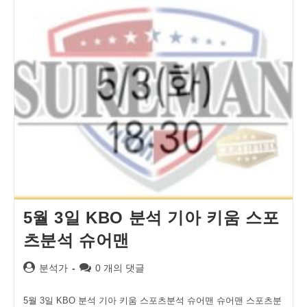
5월 3일 KBO 분석 기아 키움 스포
츠분석 슈어맨
Post
Post
분석가
0 개의 댓글
author:
comments:
5월 3일 KBO 분석 기아 키움 스포츠분석 슈어맨 슈어맨 스포츠분