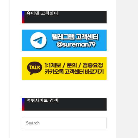
슈어맨 고객센터
먹튀사이트 검색
Press
Escape
to