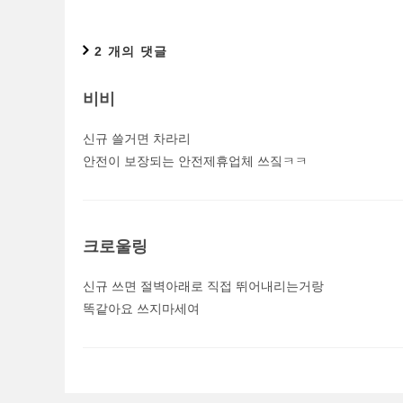
to
comment
2 개의 댓글
비비
신규 쓸거면 차라리
안전이 보장되는 안전제휴업체 쓰짘ㅋㅋ
크로울링
신규 쓰면 절벽아래로 직접 뛰어내리는거랑
똑같아요 쓰지마세여