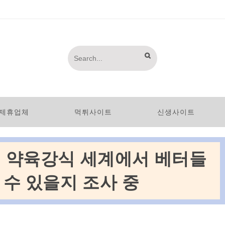
SUBMIT
Search
SEARCH
this
website
제휴업체
먹튀사이트
신생사이트
트 약육강식 세계에서 베터들
 수 있을지 조사 중