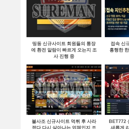
띵동 신규사이트 회원들의 통장
접속 신
에 환전 알람이 빠르게 오는지 조
흥행한 한
사 진행 중
불사조 신규사이트 먹튀 후 사라
BET77
졌다 다시 살아나는 업체인지 조
새롭게 