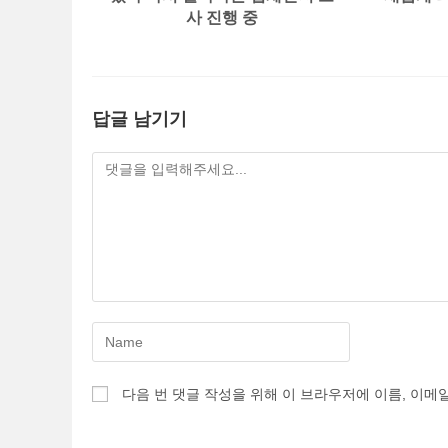
사 진행 중
답글 남기기
Enter
your
name
다음 번 댓글 작성을 위해 이 브라우저에 이름, 이메
or
username