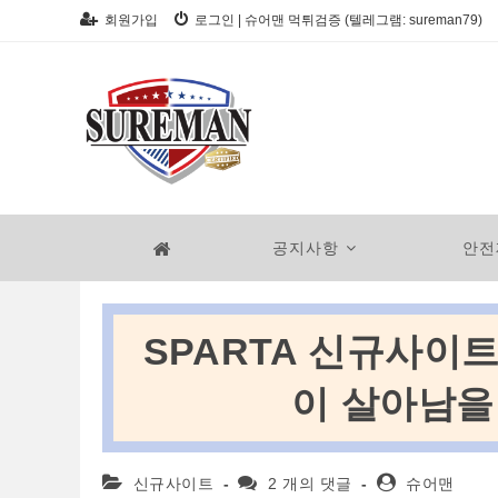
Skip
회원가입
로그인
|
슈어맨 먹튀검증 (텔레그램: sureman79)
to
content
공지사항
안전
SPARTA 신규사이
이 살아남을
Post
Post
Post
신규사이트
2 개의 댓글
슈어맨