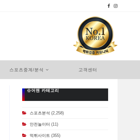
스포츠중계/분석
고객센터
슈어맨 카테고리
스포츠분석
(2,258)
안전놀이터
(11)
먹튀사이트
(355)