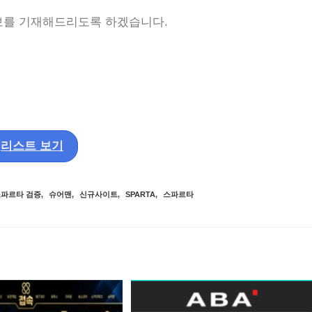
정보를 기재해드리도록 하겠습니다.
리스트 보기
파르타 검증
,
슈어맨
,
신규사이트
,
SPARTA
,
스파르타