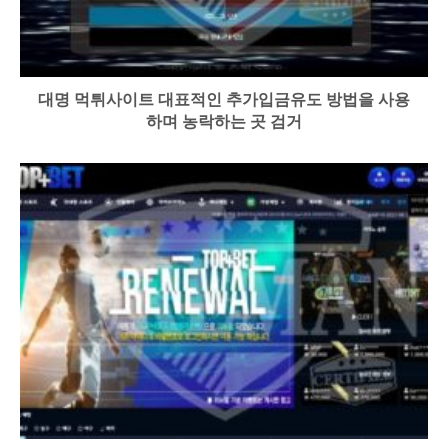
대명 먹튀사이트 대표적인 추가입금유도 방법을 사용
하며 농락하는 곳 검거