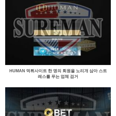
HUMAN 먹튀사이트 한 명의 회원을 노리개 삼아 스트
레스를 푸는 업체 검거