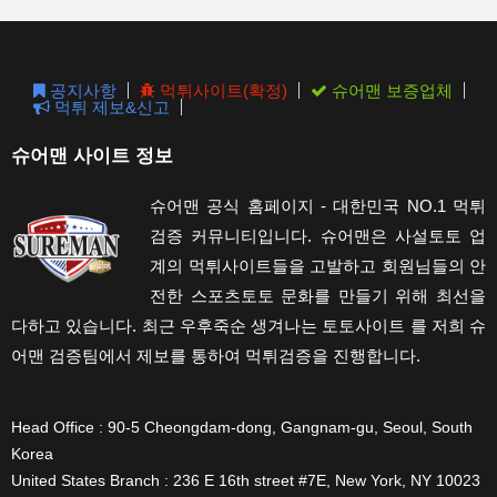
sear
pane
공지사항
먹튀사이트(확정)
슈어맨 보증업체
먹튀 제보&신고
슈어맨 사이트 정보
슈어맨 공식 홈페이지 - 대한민국 NO.1 먹튀
검증 커뮤니티입니다. 슈어맨은 사설토토 업
계의 먹튀사이트들을 고발하고 회원님들의 안
전한 스포츠토토 문화를 만들기 위해 최선을
다하고 있습니다. 최근 우후죽순 생겨나는 토토사이트 를 저희 슈
어맨 검증팀에서 제보를 통하여 먹튀검증을 진행합니다.
Head Office : 90-5 Cheongdam-dong, Gangnam-gu, Seoul, South
Korea
United States Branch : 236 E 16th street #7E, New York, NY 10023