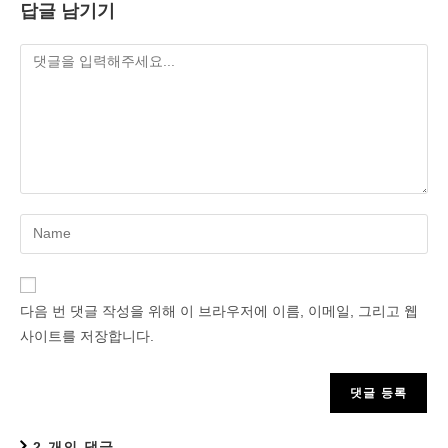
답글 남기기
Enter
your
name
or
다음 번 댓글 작성을 위해 이 브라우저에 이름, 이메일, 그리고 웹
username
사이트를 저장합니다.
to
comment
2 개의 댓글