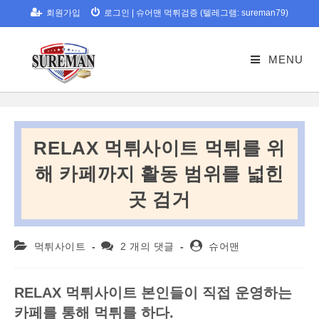
Skip
회원가입
로그인
|
슈어맨 먹튀검증 (텔레그램: sureman79)
to
content
MENU
RELAX 먹튀사이트 먹튀를 위
해 카페까지 활동 범위를 넓힌
곳 검거
Post
Post
Post
먹튀사이트
2 개의 댓글
슈어맨
category:
comments:
author:
RELAX 먹튀사이트 본인들이 직접 운영하는
카페를 통해 먹튀를 하다.