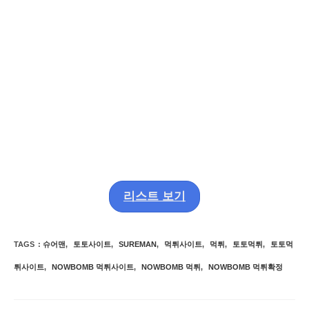
리스트 보기
TAGS
:
슈어맨
,
토토사이트
,
SUREMAN
,
먹튀사이트
,
먹튀
,
토토먹튀
,
토토먹
튀사이트
,
NOWBOMB 먹튀사이트
,
NOWBOMB 먹튀
,
NOWBOMB 먹튀확정