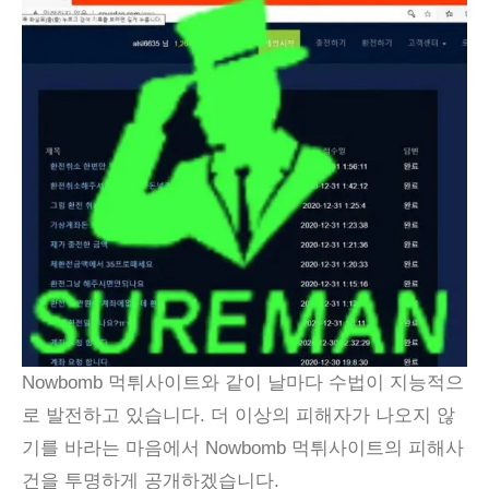
Nowbomb 먹튀사이트와 같이 날마다 수법이 지능적으
로 발전하고 있습니다. 더 이상의 피해자가 나오지 않
기를 바라는 마음에서 Nowbomb 먹튀사이트의 피해사
건을 투명하게 공개하겠습니다.