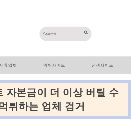
SUBMIT
Search
SEARCH
this
website
제휴업체
먹튀사이트
신생사이트
트 자본금이 더 이상 버틸 수
 먹튀하는 업체 검거