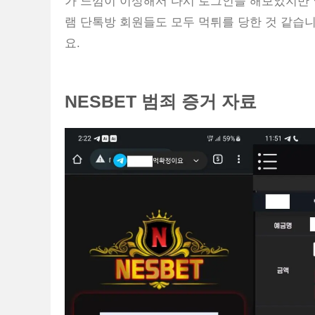
가 느낌이 이상해서 다시 로그인을 해보았지만 
램 단톡방 회원들도 모두 먹튀를 당한 것 같습니
요.
NESBET 범죄 증거 자료