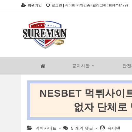
Skip
회원가입
로그인
|
슈어맨 먹튀검증 (텔레그램: sureman79)
to
content
공지사항
안전
NESBET 먹튀사이
없자 단체로
Post
Post
Post
먹튀사이트
5 개의 댓글
슈어맨