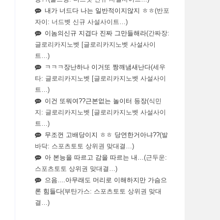
내가 너드다 나는 일반적이지않지 ㅎㅎ
(반포
자이: 너드벳 신규 사설사이트…)
이놈의신규 지겹다 진짜 그만들해라
(간짜장:
글로리카지노벳 [글로리카지노벳 사설사이
트…)
ㅋㅋㅋ장난하나 이거또 짱깨냄새난다
(세우
타: 글로리카지노벳 [글로리카지노벳 사설사이
트…)
이건 또뭐여??근본없는 놀이터 등장
(식민
지: 글로리카지노벳 [글로리카지노벳 사설사이
트…)
무조껀 고배당이지 ㅎㅎ 당연한거아냐??
(발
바닥: 스포츠토토 상위권 맞대결…)
아 본능을 따르고 감을 따르는 내…
(근두운:
스포츠토토 상위권 맞대결…)
으음....아무래도 머리로 이해하지만 가슴으
론 힘들다
(부탄가스: 스포츠토토 상위권 맞대
결…)