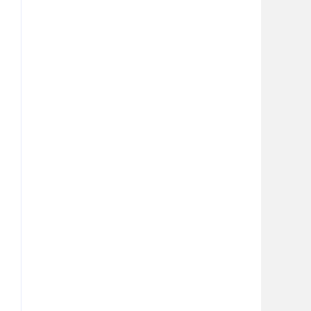
close
the
search
panel.