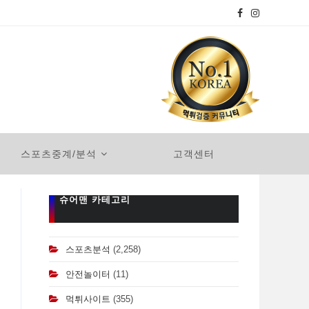
스포츠중계/분석
고객센터
슈어맨 카테고리
스포츠분석
(2,258)
안전놀이터
(11)
먹튀사이트
(355)