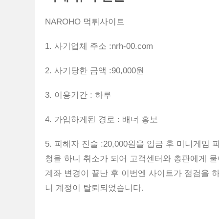
NAROHO 먹튀사이트
1. 사기업체 주소 :nrh-00.com
2. 사기당한 금액 :90,000원
3. 이용기간 : 하루
4. 가입하게된 경로 : 배너 홍보
5. 피해자 진술 :20,000원을 입금 후 미니게임
청을 하니 취소가 되어 고객센터와 총판에게 물
계좌 변경이 끝난 후 이번엔 사이트가 점검을 
니 계정이 탈퇴되었습니다.