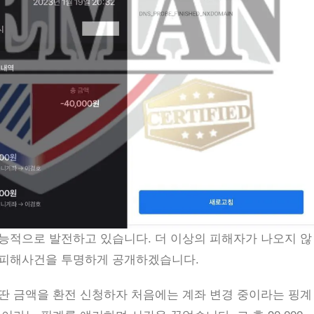
지능적으로 발전하고 있습니다. 더 이상의 피해자가 나오지 않
 피해사건을 투명하게 공개하겠습니다.
 딴 금액을 환전 신청하자 처음에는 계좌 변경 중이라는 핑계