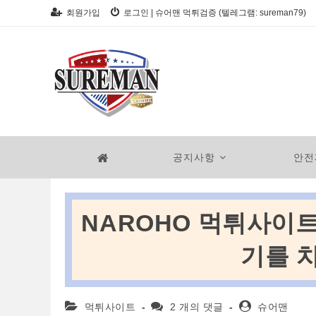
Skip
회원가입
로그인
|
슈어맨 먹튀검증 (텔레그램: sureman79)
to
content
공지사항
안전
NAROHO 먹튀사이
기를 
Post
Post
Post
먹튀사이트
2 개의 댓글
슈어맨