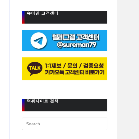
슈어맨 고객센터
먹튀사이트 검색
Press
Escape
to