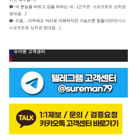
아 본능을 따르고 감을 따르는 내…
(근두운: 스포츠토토 상위권
맞대결…)
으음....아무래도 머리로 이해하지만 가슴으론 힘들다
(부탄가스:
스포츠토토 상위권 맞대결…)
슈어맨 고객센터