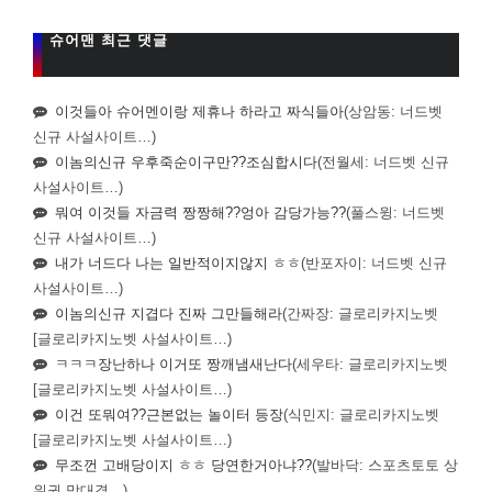
슈어맨 최근 댓글
이것들아 슈어멘이랑 제휴나 하라고 짜식들아
(상암동: 너드벳
신규 사설사이트…)
이놈의신규 우후죽순이구만??조심합시다
(전월세: 너드벳 신규
사설사이트…)
뭐여 이것들 자금력 짱짱해??엉아 감당가능??
(풀스윙: 너드벳
신규 사설사이트…)
내가 너드다 나는 일반적이지않지 ㅎㅎ
(반포자이: 너드벳 신규
사설사이트…)
이놈의신규 지겹다 진짜 그만들해라
(간짜장: 글로리카지노벳
[글로리카지노벳 사설사이트…)
ㅋㅋㅋ장난하나 이거또 짱깨냄새난다
(세우타: 글로리카지노벳
[글로리카지노벳 사설사이트…)
이건 또뭐여??근본없는 놀이터 등장
(식민지: 글로리카지노벳
[글로리카지노벳 사설사이트…)
무조껀 고배당이지 ㅎㅎ 당연한거아냐??
(발바닥: 스포츠토토 상
위권 맞대결…)