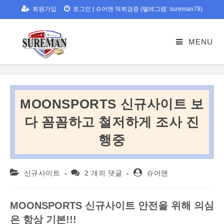
Skip
회원가입
로그인
|
슈어맨 먹튀검증 (텔레그램: sureman79)
to
content
MENU
MOONSPORTS 신규사이트 보
다 꼼꼼하고 철저하게 조사 진
행중
Post
Post
Post
신규사이트
2 개의 댓글
슈어맨
category:
comments:
author:
MOONSPORTS 신규사이트 안전을 위해 의심
은 항상 기본!!!