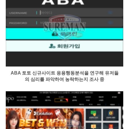
ABA 토토 신규사이트 응용행동분석을 연구해 유저들
의 심리를 파악하여 농락하는지 조사 중