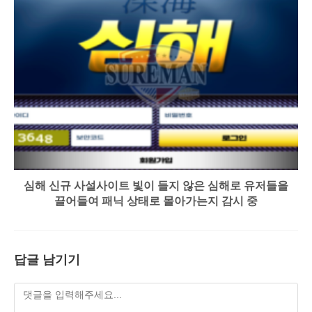
심해 신규 사설사이트 빛이 들지 않은 심해로 유저들을
끌어들여 패닉 상태로 몰아가는지 감시 중
답글 남기기