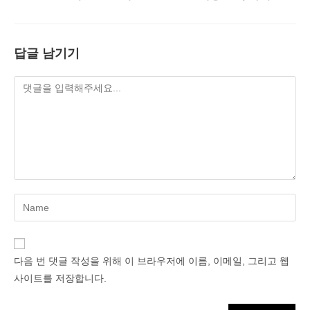
답글 남기기
Enter
your
name
or
다음 번 댓글 작성을 위해 이 브라우저에 이름, 이메일, 그리고 웹
username
사이트를 저장합니다.
to
comment