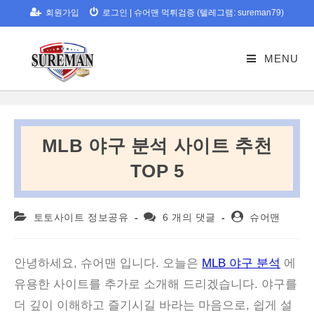
Skip
회원가입
로그인
|
슈어맨 먹튀검증 (텔레그램: sureman79)
to
content
MENU
MLB 야구 분석 사이트 추천
TOP 5
Post
Post
Post
토토사이트 정보공유
6 개의 댓글
슈어맨
category:
comments:
author:
안녕하세요, 슈어맨 입니다. 오늘은
MLB 야구 분석
에
유용한 사이트를 추가로 소개해 드리겠습니다. 야구를
더 깊이 이해하고 즐기시길 바라는 마음으로, 쉽게 설