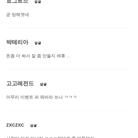
흐그르으
답글
곧 망해겟네
박테리아
답글
돈좀 더 써서 잘 좀 만들지 에휴 …
고고레전드
답글
아무리 이벤트 퍼 줘바라 쓰나 ㅋㅋㅋ
zxczxc
답글