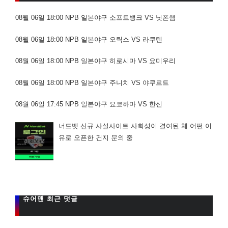
08월 06일 18:00 NPB 일본야구 소프트뱅크 VS 닛폰햄
08월 06일 18:00 NPB 일본야구 오릭스 VS 라쿠텐
08월 06일 18:00 NPB 일본야구 히로시마 VS 요미우리
08월 06일 18:00 NPB 일본야구 주니치 VS 야쿠르트
08월 06일 17:45 NPB 일본야구 요코하마 VS 한신
너드벳 신규 사설사이트 사회성이 결여된 체 어떤 이
유로 오픈한 건지 문의 중
슈어맨 최근 댓글