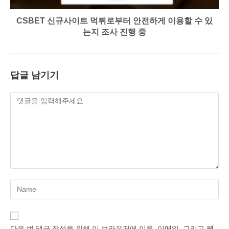
CSBET 신규사이트 먹튀로부터 안전하게 이용할 수 있
는지 조사 진행 중
답글 남기기
Enter
your
name
or
다음 번 댓글 작성을 위해 이 브라우저에 이름, 이메일, 그리고 웹