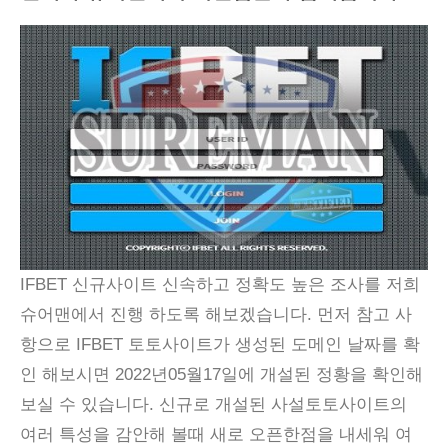
IFBET 신규사이트 신속하고 정확도 높은 조사를 저희
슈어맨에서 진행 하도록 해보겠습니다. 먼저 참고 사
항으로 IFBET 토토사이트가 생성된 도메인 날짜를 확
인 해보시면 2022년05월17일에 개설된 정황을 확인해
보실 수 있습니다. 신규로 개설된 사설토토사이트의
여러 특성을 감안해 볼때 새로 오픈한점을 내세워 여