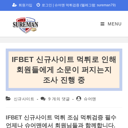
Skip
회원가입
로그인
|
슈어맨 먹튀검증 (텔레그램: sureman79)
to
content
MENU
IFBET 신규사이트 먹튀로 인해
회원들에게 소문이 퍼지는지
조사 진행 중
Post
Post
Post
신규사이트
9 개의 댓글
슈어맨
category:
comments:
author:
IFBET 신규사이트 먹튀 조심 먹튀검증 필수
언제나 슈어맨에서 회원님들과 함께합니다.