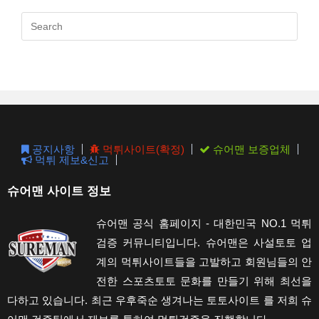
Pres
Esc
to
clos
the
sear
pane
공지사항
먹튀사이트(확정)
슈어맨 보증업체
먹튀 제보&신고
슈어맨 사이트 정보
슈어맨 공식 홈페이지 - 대한민국 NO.1 먹튀
검증 커뮤니티입니다. 슈어맨은 사설토토 업
계의 먹튀사이트들을 고발하고 회원님들의 안
전한 스포츠토토 문화를 만들기 위해 최선을
다하고 있습니다. 최근 우후죽순 생겨나는 토토사이트 를 저희 슈