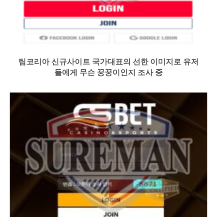
팀코리아 신규사이트 국가대표의 선한 이미지로 유저
들에게 무슨 꿍꿍이인지 조사 중