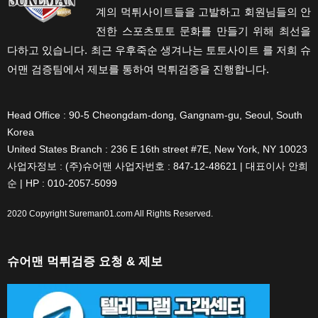
계의 먹튀사이트들을 고발하고 회원님들의 안
전한 스포츠토토 문화를 만들기 위해 최선을
다하고 있습니다. 최근 우후죽순 생겨나는 토토사이트 를 저희 슈
어맨 검증팀에서 제보를 통하여 먹튀검증을 진행합니다.
Head Office : 90-5 Cheongdam-dong, Gangnam-gu, Seoul, South
Korea
United States Branch : 236 E 16th street #7E, New York, NY 10023
사업자정보 : (주)슈어맨 사업자번호 : 847-12-48621 | 대표이사 안희
순 | HP : 010-2057-5099
2020 Copyright
Sureman01.com
All Rights Reserved.
슈어맨 먹튀검증 요청 & 제보