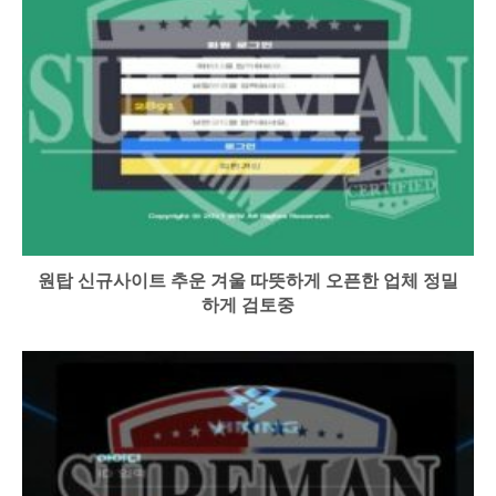
원탑 신규사이트 추운 겨울 따뜻하게 오픈한 업체 정밀
하게 검토중