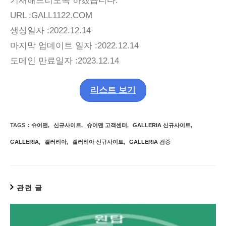
기재해드리도록 하겠습니다.
URL :GALL1122.COM
생성일자 :2022.12.14
마지막 업데이트 일자 :2022.12.14
도메인 만료일자 :2023.12.14
리스트 보기
TAGS
:
슈어맨
,
신규사이트
,
슈어맨 고객센터
,
GALLERIA 신규사이트
,
GALLERIA
,
갤러리아
,
갤러리아 신규사이트
,
GALLERIA 검증
관련 글