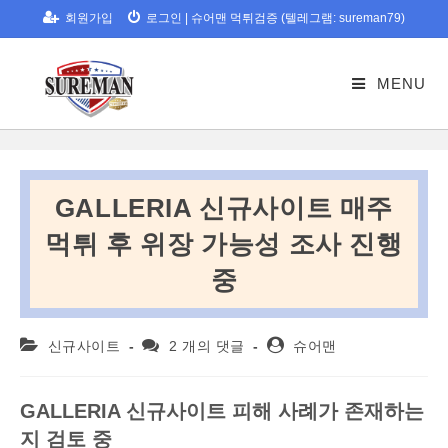
Skip
회원가입
로그인
|
슈어맨 먹튀검증 (텔레그램: sureman79)
to
content
MENU
GALLERIA 신규사이트 매주
먹튀 후 위장 가능성 조사 진행
중
Post
Post
Post
신규사이트
2 개의 댓글
슈어맨
category:
comments:
author:
GALLERIA 신규사이트 피해 사례가 존재하는
지 검토 중