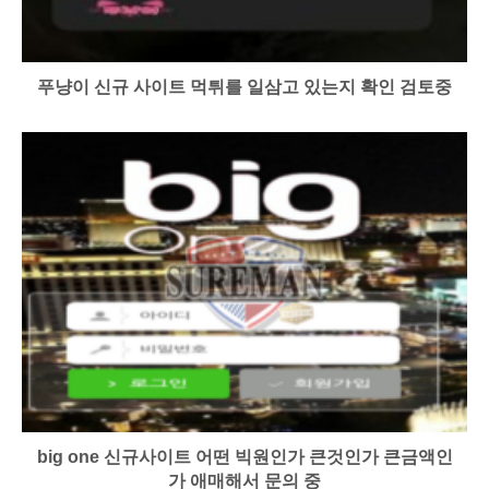
푸냥이 신규 사이트 먹튀를 일삼고 있는지 확인 검토중
big one 신규사이트 어떤 빅원인가 큰것인가 큰금액인
가 애매해서 문의 중