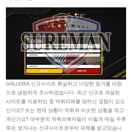
GALLERIA 신규사이트 확실하고 다양한 증거를 바탕
으로 냉정하게 조사하였습니다. 최근 신규로 개설된
사이트를 이용하던 중 먹튀피해를 당하신 경험이 있으
신가요? 또는 현재 상황이 먹튀와 비슷한 상황을 겪고
계신가요? 대부분의 먹튀피해자들이 이렇게 매일 우후
죽순 생겨나는 신규사이트로부터 피해를 받고있습니