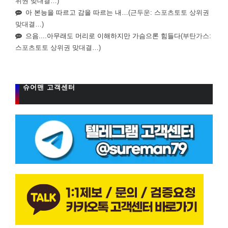
위권 맞대결…)
아 본능을 따르고 감을 따르는 내…
(근두운: 스포츠토토 상위권
맞대결…)
으음....아무래도 머리로 이해하지만 가슴으론 힘들다
(부탄가스:
스포츠토토 상위권 맞대결…)
슈어맨 고객센터