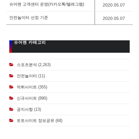
슈어맨 고객센터 운영(카카오톡/텔레그램)
2020.05.07
안전놀이터 선정 기준
2020.05.07
슈어맨 카테고리
스포츠분석
(2,263)
안전놀이터
(11)
먹튀사이트
(355)
신규사이트
(890)
공지사항
(13)
토토사이트 정보공유
(68)