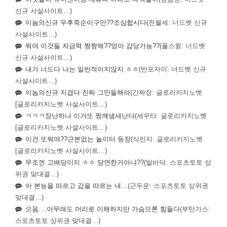
신규 사설사이트…)
이놈의신규 우후죽순이구만??조심합시다
(전월세: 너드벳 신규
사설사이트…)
뭐여 이것들 자금력 짱짱해??엉아 감당가능??
(풀스윙: 너드벳
신규 사설사이트…)
내가 너드다 나는 일반적이지않지 ㅎㅎ
(반포자이: 너드벳 신규
사설사이트…)
이놈의신규 지겹다 진짜 그만들해라
(간짜장: 글로리카지노벳
[글로리카지노벳 사설사이트…)
ㅋㅋㅋ장난하나 이거또 짱깨냄새난다
(세우타: 글로리카지노벳
[글로리카지노벳 사설사이트…)
이건 또뭐여??근본없는 놀이터 등장
(식민지: 글로리카지노벳
[글로리카지노벳 사설사이트…)
무조껀 고배당이지 ㅎㅎ 당연한거아냐??
(발바닥: 스포츠토토 상
위권 맞대결…)
아 본능을 따르고 감을 따르는 내…
(근두운: 스포츠토토 상위권
맞대결…)
으음....아무래도 머리로 이해하지만 가슴으론 힘들다
(부탄가스:
스포츠토토 상위권 맞대결…)