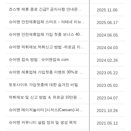
죠스벳 제휴 종료 긴급!! 공지사항 안내문입니다!!
2025.11.06
슈어맨 안전제휴업체 스머프 – 아테네 리뉴얼 안내 공지사항!!
2025.06.17
슈어맨 안전제휴업체 가입 첫충 보너스 40% 상향 조정 안내
2024.06.05
슈어맨 먹튀제보,먹튀신고 방법 -위로금 지급 안내
2024.04.03
슈어맨 접속 방법 : 슈어맨접속.com
2024.02.26
슈어맨 제휴업체 가입첫충 이벤트 30%로 상향 조정 공지
2023.05.22
토토사이트 가입첫충에 대한 숨겨진 비밀
2023.05.02
먹튀제보 및 신고 방법 ＆ 위로금 10만원 지급 규정 공지문
2023.04.07
슈어맨 메이저놀이터 [시저스(Caesars)-파이브다임즈(5Dimes)] 안전공원 합병
2021.10.26
슈어맨 커뮤니티 설립 정의 및 생성 목적
2021.05.12