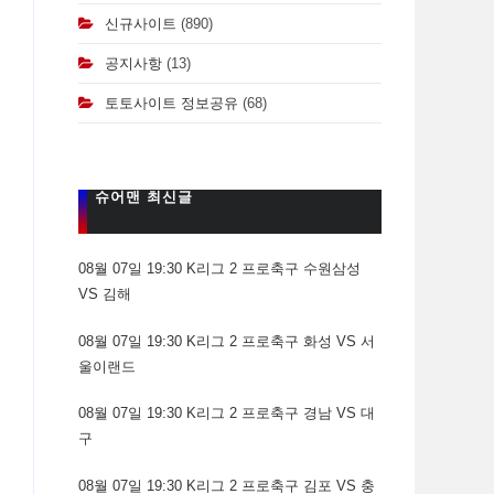
신규사이트
(890)
공지사항
(13)
토토사이트 정보공유
(68)
슈어맨 최신글
08월 07일 19:30 K리그 2 프로축구 수원삼성
VS 김해
08월 07일 19:30 K리그 2 프로축구 화성 VS 서
울이랜드
08월 07일 19:30 K리그 2 프로축구 경남 VS 대
구
08월 07일 19:30 K리그 2 프로축구 김포 VS 충