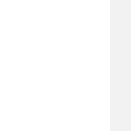
search
panel.