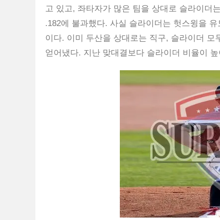
고 있고, 좌타자가 많은 팀을 상대로 슬라이더
.182에 불과했다. 사실 슬라이더는 헛스윙을 
이다. 이미 두산을 상대로는 직구, 슬라이더 모
얻어냈다. 지난 맞대결보다 슬라이더 비율이 높