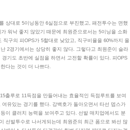
를 상대로 5이닝동안 6실점으로 부진했고, 패전투수는 면했
구위가 워낙 좋지 않았기 때문에 최원준으로서는 5이닝을 소화
 직구의 피OPS가 5할대로 낮았고, 직구비율을 60%까지 올
지난 2경기에서는 상당히 좋지 않다. 그렇다고 최원준이 슬라
 경기도 초반에 실점을 하면서 고전할 확률이 있다. 피OPS
한다는 것이 더 나쁘다.
서 15출루로 11득점을 만들어내는 효율적인 득점루트를 보여
도 여유있는 경기를 했다. 강백호가 돌아오면서 타선 뎁스가
 등이 클러치 능력을 보여주고 있다. 선발 매치업에서도 분
이 선발투수로 나서게되는데 최원준의 최근 폼으로 봐선 많