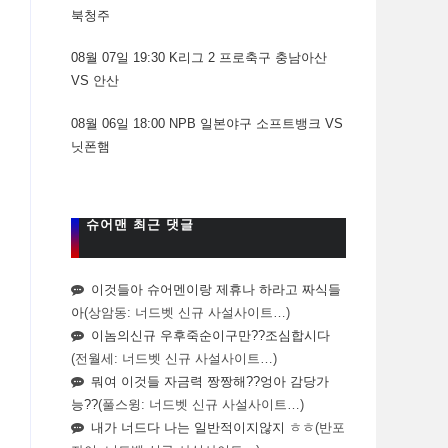
북청주
08월 07일 19:30 K리그 2 프로축구 충남아산
VS 안산
08월 06일 18:00 NPB 일본야구 소프트뱅크 VS
닛폰햄
슈어맨 최근 댓글
이것들아 슈어멘이랑 제휴나 하라고 짜식들
아
(상암동: 너드벳 신규 사설사이트…)
이놈의신규 우후죽순이구만??조심합시다
(전월세: 너드벳 신규 사설사이트…)
뭐여 이것들 자금력 짱짱해??엉아 감당가
능??
(풀스윙: 너드벳 신규 사설사이트…)
내가 너드다 나는 일반적이지않지 ㅎㅎ
(반포