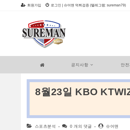
Skip
회원가입
로그인
|
슈어맨 먹튀검증 (텔레그램: sureman79)
to
content
공지사항
안전
8월23일 KBO KT
Post
Post
Post
스포츠분석
0 개의 댓글
슈어맨