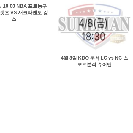
일 10:00 NBA 프로농구
켓츠 VS 새크라멘토 킹
스
4월 8일 KBO 분석 LG vs NC 스
포츠분석 슈어맨