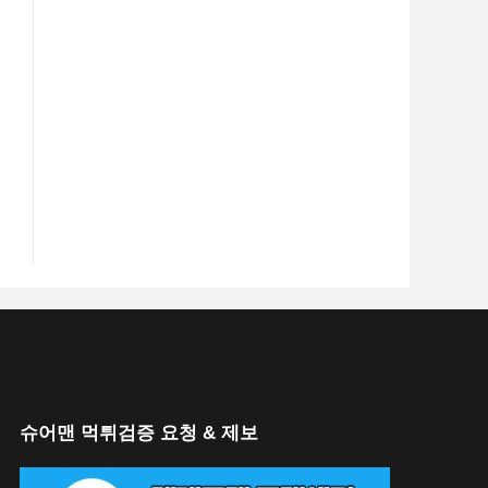
슈어맨 먹튀검증 요청 & 제보