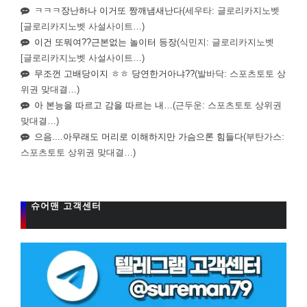
ㅋㅋㅋ장난하나 이거또 짱깨냄새난다
(세우타: 글로리카지노벳
[글로리카지노벳 사설사이트…)
이건 또뭐여??근본없는 놀이터 등장
(식민지: 글로리카지노벳
[글로리카지노벳 사설사이트…)
무조껀 고배당이지 ㅎㅎ 당연한거아냐??
(발바닥: 스포츠토토 상
위권 맞대결…)
아 본능을 따르고 감을 따르는 내…
(근두운: 스포츠토토 상위권
맞대결…)
으음....아무래도 머리로 이해하지만 가슴으론 힘들다
(부탄가스:
스포츠토토 상위권 맞대결…)
슈어맨 고객센터