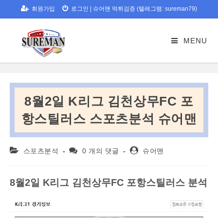
Skip
회원가입
로그인
|
슈어맨 먹튀검증 (텔레그램: sureman79)
to
content
MENU
8월2일 K리그 김천상무FC 포
항스틸러스 스포츠분석 슈어맨
Post
Post
Post
스포츠분석
0 개의 댓글
슈어맨
category:
comments:
author:
8월2일 K리그 김천상무FC 포항스틸러스 분석