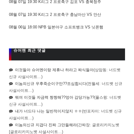
08월 07일 19:30 K리그 2 프로축구 김포 VS 충북청주
08월 07일 19:30 K리그 2 프로축구 충남아산 VS 안산
08월 06일 18:00 NPB 일본야구 소프트뱅크 VS 닛폰햄
슈어맨 최근 댓글
이것들아 슈어멘이랑 제휴나 하라고 짜식들아
(상암동: 너드벳
신규 사설사이트…)
이놈의신규 우후죽순이구만??조심합시다
(전월세: 너드벳 신규
사설사이트…)
뭐여 이것들 자금력 짱짱해??엉아 감당가능??
(풀스윙: 너드벳
신규 사설사이트…)
내가 너드다 나는 일반적이지않지 ㅎㅎ
(반포자이: 너드벳 신규
사설사이트…)
이놈의신규 지겹다 진짜 그만들해라
(간짜장: 글로리카지노벳
[글로리카지노벳 사설사이트…)