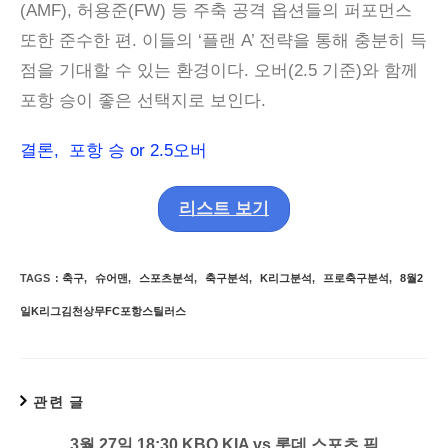
(AMF), 허용준(FW) 등 주축 공격 옵션들의 퍼포먼스
또한 준수한 편. 이들의 ‘플랜 A’ 전략을 통해 충분히 득
점을 기대할 수 있는 환경이다. 오버(2.5 기준)와 함께
포항 승이 좋은 선택지로 보인다.
결론, 포항 승 or 2.5오버
리스트 보기
TAGS
:
축구
,
슈어맨
,
스포츠분석
,
축구분석
,
K리그분석
,
프로축구분석
,
8월2
일K리그김천상무FC포항스틸러스
관련 글
3월 27일 18:30 KBO KIA vs 롯데 스포츠 픽