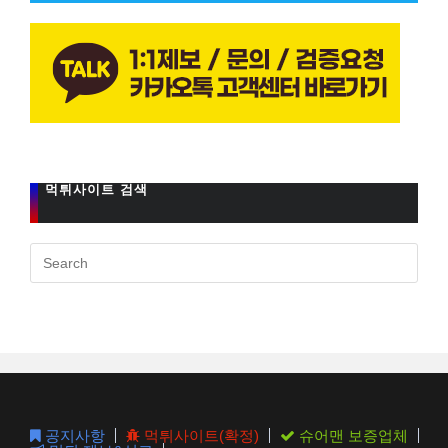
먹튀사이트 검색
Pres
Esc
to
clos
the
sear
pane
공지사항
먹튀사이트(확정)
슈어맨 보증업체