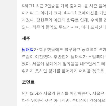
K리그1 최근 3연승을 기록 중이다. 올 시즌 들
이기며 그 의미가 크다. 4-4-1-1 포메이션을
라졌다. 강현무와 야잔의 합류로 인해, 수비를 
있다. 최준의 활약도 두드러지며, 여러 포지션에
제주
남태희
가 합류했음에도 불구하고 공격력이 크게
모습이 여전했다. 후반전에 남태희가 투입되며 공
했다. 서울이 상대에게 점유율을 내주면서도 빠
휘하지 못하면 경기를 풀어가기 어려울 것으로 
코멘트
언더
(2.5)
와 서울의 승리를 예상해본다
.
서울은 
아주 뛰어난 것은 아니지만
,
수비진이 안정적으