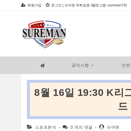
Skip
회원가입
로그인
|
슈어맨 먹튀검증 (텔레그램: sureman79)
to
content
공지사항
안전
8월 16일 19:30 K
드
Post
Post
Post
스포츠분석
0 개의 댓글
슈어맨