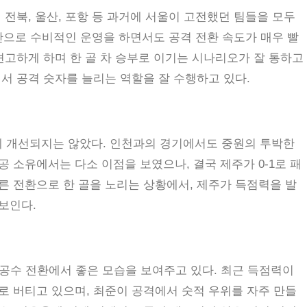
어 전북, 울산, 포항 등 과거에 서울이 고전했던 팀들을 모두
 기반으로 수비적인 운영을 하면서도 공격 전환 속도가 매우 빨
견고하게 하며 한 골 차 승부로 이기는 시나리오가 잘 통하고
서 공격 숫자를 늘리는 역할을 잘 수행하고 있다.
 개선되지는 않았다. 인천과의 경기에서도 중원의 투박한
 소유에서는 다소 이점을 보였으나, 결국 제주가 0-1로 패
른 전환으로 한 골을 노리는 상황에서, 제주가 득점력을 발
보인다.
공수 전환에서 좋은 모습을 보여주고 있다
.
최근 득점력이
로 버티고 있으며
,
최준이 공격에서 숫적 우위를 자주 만들