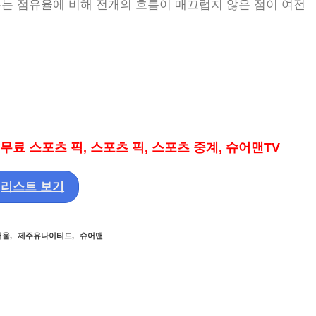
는 점유율에 비해 전개의 흐름이 매끄럽지 않은 점이 여전
, 무료 스포츠 픽, 스포츠 픽, 스포츠 중계, 슈어맨TV
리스트 보기
서울
,
제주유나이티드
,
슈어맨