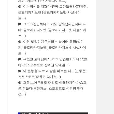
자이: 너드벳 신규 사설사이트…)
이놈의신규 지겹다 진짜 그만들해라
(간짜장:
글로리카지노벳 [글로리카지노벳 사설사이
트…)
ㅋㅋㅋ장난하나 이거또 짱깨냄새난다
(세우
타: 글로리카지노벳 [글로리카지노벳 사설사이
트…)
이건 또뭐여??근본없는 놀이터 등장
(식민
지: 글로리카지노벳 [글로리카지노벳 사설사이
트…)
무조껀 고배당이지 ㅎㅎ 당연한거아냐??
(발
바닥: 스포츠토토 상위권 맞대결…)
아 본능을 따르고 감을 따르는 내…
(근두운:
스포츠토토 상위권 맞대결…)
으음....아무래도 머리로 이해하지만 가슴으
론 힘들다
(부탄가스: 스포츠토토 상위권 맞대
결…)