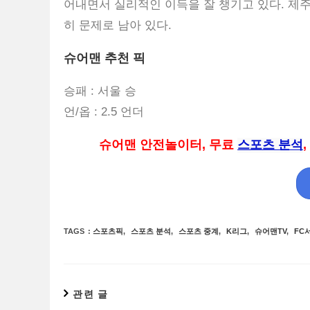
어내면서 실리적인 이득을 잘 챙기고 있다
.
제주
히 문제로 남아 있다
.
슈어맨 추천 픽
승패 : 서울 승
언/옵 : 2.5 언더
슈어맨 안전놀이터, 무료
스포츠 분석
TAGS
:
스포츠픽
,
스포츠 분석
,
스포츠 중계
,
K리그
,
슈어맨TV
,
FC
관련 글