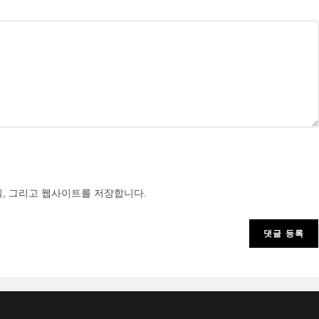
일, 그리고 웹사이트를 저장합니다.