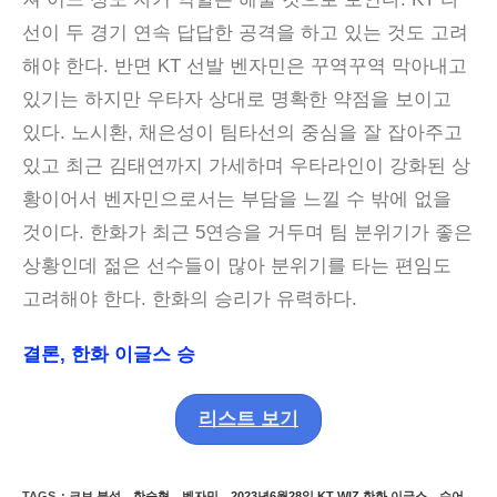
선이 두 경기 연속 답답한 공격을 하고 있는 것도 고려
해야 한다. 반면 KT 선발 벤자민은 꾸역꾸역 막아내고
있기는 하지만 우타자 상대로 명확한 약점을 보이고
있다. 노시환, 채은성이 팀타선의 중심을 잘 잡아주고
있고 최근 김태연까지 가세하며 우타라인이 강화된 상
황이어서 벤자민으로서는 부담을 느낄 수 밖에 없을
것이다. 한화가 최근 5연승을 거두며 팀 분위기가 좋은
상황인데 젊은 선수들이 많아 분위기를 타는 편임도
고려해야 한다. 한화의 승리가 유력하다.
결론, 한화 이글스 승
리스트 보기
TAGS
:
크보 분석
,
한승혁
,
벤자민
,
2023년6월28일 KT WIZ 한화 이글스
,
슈어