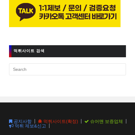
먹튀사이트 검색
Pres
Esc
to
clos
the
sear
pane
공지사항
먹튀사이트(확정)
슈어맨 보증업체
먹튀 제보&신고