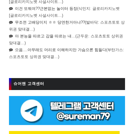
[글로리카지노벳 사설사이트…)
이건 또뭐여??근본없는 놀이터 등장
(식민지: 글로리카지노벳
[글로리카지노벳 사설사이트…)
무조껀 고배당이지 ㅎㅎ 당연한거아냐??
(발바닥: 스포츠토토 상
위권 맞대결…)
아 본능을 따르고 감을 따르는 내…
(근두운: 스포츠토토 상위권
맞대결…)
으음....아무래도 머리로 이해하지만 가슴으론 힘들다
(부탄가스:
스포츠토토 상위권 맞대결…)
슈어맨 고객센터