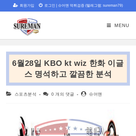
Skip
회원가입
로그인
|
슈어맨 먹튀검증 (텔레그램: sureman79)
to
content
MENU
6월28일 KBO kt wiz 한화 이글
스 명석하고 깔끔한 분석
Post
Post
Post
스포츠분석
0 개의 댓글
슈어맨
category:
comments:
author: