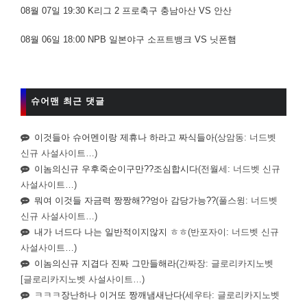
08월 07일 19:30 K리그 2 프로축구 충남아산 VS 안산
08월 06일 18:00 NPB 일본야구 소프트뱅크 VS 닛폰햄
슈어맨 최근 댓글
이것들아 슈어멘이랑 제휴나 하라고 짜식들아
(상암동: 너드벳
신규 사설사이트…)
이놈의신규 우후죽순이구만??조심합시다
(전월세: 너드벳 신규
사설사이트…)
뭐여 이것들 자금력 짱짱해??엉아 감당가능??
(풀스윙: 너드벳
신규 사설사이트…)
내가 너드다 나는 일반적이지않지 ㅎㅎ
(반포자이: 너드벳 신규
사설사이트…)
이놈의신규 지겹다 진짜 그만들해라
(간짜장: 글로리카지노벳
[글로리카지노벳 사설사이트…)
ㅋㅋㅋ장난하나 이거또 짱깨냄새난다
(세우타: 글로리카지노벳