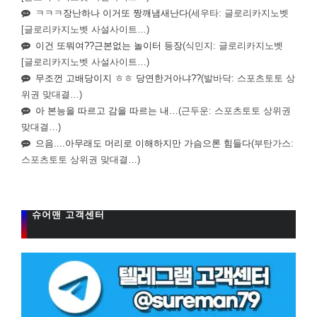
ㅋㅋㅋ장난하나 이거또 짱깨냄새난다
(세우타: 글로리카지노벳
[글로리카지노벳 사설사이트…)
이건 또뭐여??근본없는 놀이터 등장
(식민지: 글로리카지노벳
[글로리카지노벳 사설사이트…)
무조껀 고배당이지 ㅎㅎ 당연한거아냐??
(발바닥: 스포츠토토 상
위권 맞대결…)
아 본능을 따르고 감을 따르는 내…
(근두운: 스포츠토토 상위권
맞대결…)
으음....아무래도 머리로 이해하지만 가슴으론 힘들다
(부탄가스:
스포츠토토 상위권 맞대결…)
슈어맨 고객센터