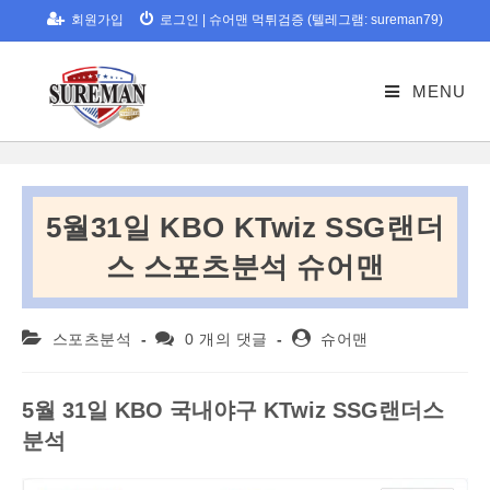
Skip
회원가입
로그인
|
슈어맨 먹튀검증 (텔레그램: sureman79)
to
content
MENU
5월31일 KBO KTwiz SSG랜더
스 스포츠분석 슈어맨
Post
Post
Post
스포츠분석
0 개의 댓글
슈어맨
category:
comments:
author:
5월 31일 KBO 국내야구 KTwiz SSG랜더스
분석