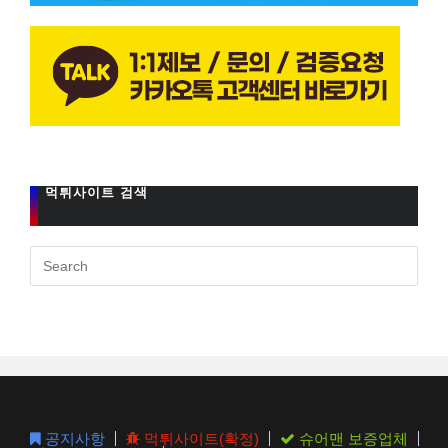
먹튀사이트 검색
Pres
Esc
to
clos
the
sear
pane
공지사항
먹튀사이트(확정)
슈어맨 보증업체