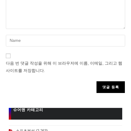
Enter
your
name
or
다음 번 댓글 작성을 위해 이 브라우저에 이름, 이메일, 그리고 웹
username
사이트를 저장합니다.
to
comment
슈어맨 카테고리
스포츠분석
(2,263)