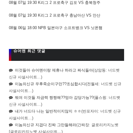
08월 07일 19:30 K리그 2 프로축구 김포 VS 충북청주
08월 07일 19:30 K리그 2 프로축구 충남아산 VS 안산
08월 06일 18:00 NPB 일본야구 소프트뱅크 VS 닛폰햄
슈어맨 최근 댓글
이것들아 슈어멘이랑 제휴나 하라고 짜식들아
(상암동: 너드벳
신규 사설사이트…)
이놈의신규 우후죽순이구만??조심합시다
(전월세: 너드벳 신규
사설사이트…)
뭐여 이것들 자금력 짱짱해??엉아 감당가능??
(풀스윙: 너드벳
신규 사설사이트…)
내가 너드다 나는 일반적이지않지 ㅎㅎ
(반포자이: 너드벳 신규
사설사이트…)
이놈의신규 지겹다 진짜 그만들해라
(간짜장: 글로리카지노벳
[글로리카지노벳 사설사이트…)