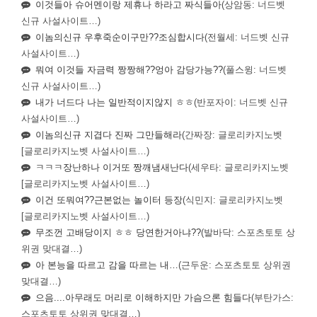
이것들아 슈어멘이랑 제휴나 하라고 짜식들아
(상암동: 너드벳
신규 사설사이트…)
이놈의신규 우후죽순이구만??조심합시다
(전월세: 너드벳 신규
사설사이트…)
뭐여 이것들 자금력 짱짱해??엉아 감당가능??
(풀스윙: 너드벳
신규 사설사이트…)
내가 너드다 나는 일반적이지않지 ㅎㅎ
(반포자이: 너드벳 신규
사설사이트…)
이놈의신규 지겹다 진짜 그만들해라
(간짜장: 글로리카지노벳
[글로리카지노벳 사설사이트…)
ㅋㅋㅋ장난하나 이거또 짱깨냄새난다
(세우타: 글로리카지노벳
[글로리카지노벳 사설사이트…)
이건 또뭐여??근본없는 놀이터 등장
(식민지: 글로리카지노벳
[글로리카지노벳 사설사이트…)
무조껀 고배당이지 ㅎㅎ 당연한거아냐??
(발바닥: 스포츠토토 상
위권 맞대결…)
아 본능을 따르고 감을 따르는 내…
(근두운: 스포츠토토 상위권
맞대결…)
으음....아무래도 머리로 이해하지만 가슴으론 힘들다
(부탄가스:
스포츠토토 상위권 맞대결…)