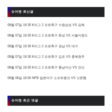
슈어맨 최신글
08월 07일 19:30 K리그 2 프로축구 수원삼성 VS 김해
08월 07일 19:30 K리그 2 프로축구 화성 VS 서울이랜드
08월 07일 19:30 K리그 2 프로축구 경남 VS 대구
08월 07일 19:30 K리그 2 프로축구 김포 VS 충북청주
08월 07일 19:30 K리그 2 프로축구 충남아산 VS 안산
08월 06일 18:00 NPB 일본야구 소프트뱅크 VS 닛폰햄
슈어맨 최근 댓글