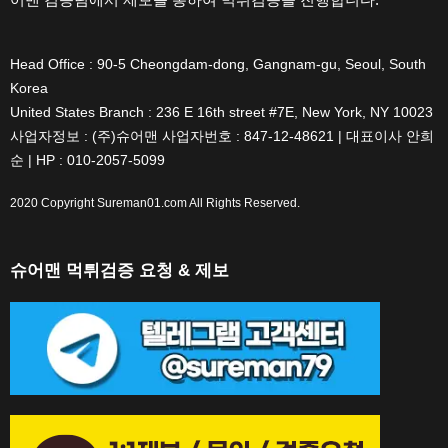
Head Office : 90-5 Cheongdam-dong, Gangnam-gu, Seoul, South
Korea
United States Branch : 236 E 16th street #7E, New York, NY 10023
사업자정보 : (주)슈어맨 사업자번호 : 847-12-48621 | 대표이사 안희
순 | HP : 010-2057-5099
2020 Copyright
Sureman01.com
All Rights Reserved.
슈어맨 먹튀검증 요청 & 제보