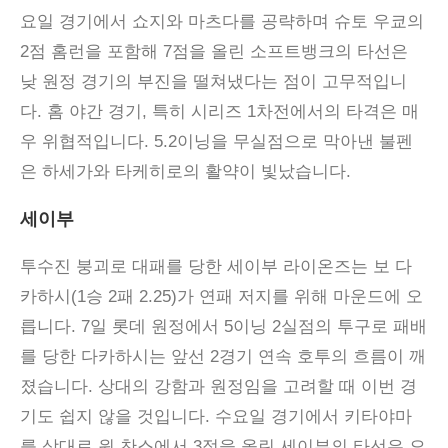
요일 경기에서 쇼지와 마츠다를 공략하며 슈토 우쿄의
2점 홈런을 포함해 7점을 올린 소프트뱅크의 타선은
낮 원정 경기의 부진을 떨쳐냈다는 점이 고무적입니
다. 홈 야간 경기, 특히 시리즈 1차전에서의 타격은 매
우 위협적입니다. 5.2이닝을 무실점으로 막아낸 불펜
은 하세가와 타케히로의 활약이 빛났습니다.
세이부
투수진 붕괴로 대패를 당한 세이부 라이온즈는 보 다
카하시(1승 2패 2.25)가 연패 저지를 위해 마운드에 오
릅니다. 7일 롯데 원정에서 5이닝 2실점의 투구로 패배
를 당한 다카하시는 앞선 2경기 연속 호투의 흐름이 깨
졌습니다. 상대의 강함과 원정임을 고려할 때 이번 경
기도 쉽지 않을 것입니다. 수요일 경기에서 키타야마
를 상대로 원 찬스에서 3점을 올린 세이부의 타선은 오