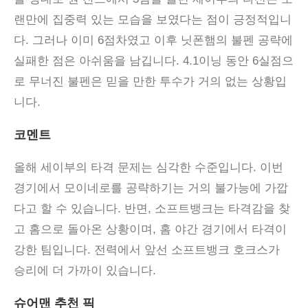
랜만에 집중력 있는 모습을 보였다는 점이 긍정적입니
다. 그러나 이미 6점차였고 이후 닛폰햄의 불펜 공략에
실패한 점은 아쉬움을 남깁니다. 4.1이닝 동안 6실점으
로 무너진 불펜은 믿을 만한 투수가 거의 없는 상황입
니다.
코멘트
올해 세이부의 타격 문제는 심각한 수준입니다
.
이번
경기에서 모이네로를 공략하기는 거의 불가능에 가깝
다고 할 수 있습니다
.
반면
,
소프트뱅크는 타격감을 찾
고 홈으로 돌아온 상황이며
,
홈 야간 경기에서 타격이
강한 팀입니다
.
전력에서 앞선 소프트뱅크 호크스가
승리에 더 가까이 있습니다
.
슈어맨 추천 픽