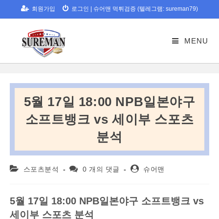
Skip
회원가입
로그인
|
슈어맨 먹튀검증 (텔레그램: sureman79)
to
content
MENU
5월 17일 18:00 NPB일본야구
소프트뱅크 vs 세이부 스포츠
분석
Post
Post
Post
스포츠분석
0 개의 댓글
슈어맨
category:
comments:
author:
5월 17일 18:00 NPB일본야구 소프트뱅크 vs
세이부 스포츠 분석