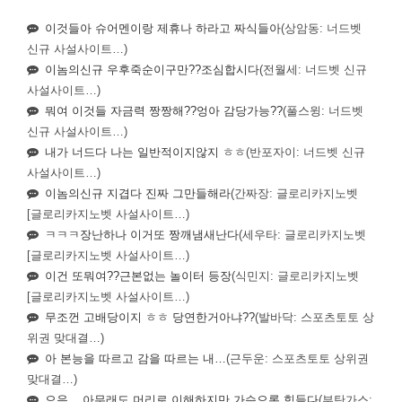
이것들아 슈어멘이랑 제휴나 하라고 짜식들아
(상암동: 너드벳
신규 사설사이트…)
이놈의신규 우후죽순이구만??조심합시다
(전월세: 너드벳 신규
사설사이트…)
뭐여 이것들 자금력 짱짱해??엉아 감당가능??
(풀스윙: 너드벳
신규 사설사이트…)
내가 너드다 나는 일반적이지않지 ㅎㅎ
(반포자이: 너드벳 신규
사설사이트…)
이놈의신규 지겹다 진짜 그만들해라
(간짜장: 글로리카지노벳
[글로리카지노벳 사설사이트…)
ㅋㅋㅋ장난하나 이거또 짱깨냄새난다
(세우타: 글로리카지노벳
[글로리카지노벳 사설사이트…)
이건 또뭐여??근본없는 놀이터 등장
(식민지: 글로리카지노벳
[글로리카지노벳 사설사이트…)
무조껀 고배당이지 ㅎㅎ 당연한거아냐??
(발바닥: 스포츠토토 상
위권 맞대결…)
아 본능을 따르고 감을 따르는 내…
(근두운: 스포츠토토 상위권
맞대결…)
으음....아무래도 머리로 이해하지만 가슴으론 힘들다
(부탄가스: