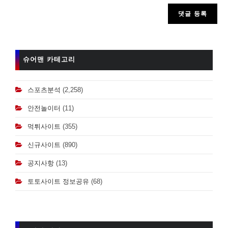
comment
슈어맨 카테고리
스포츠분석
(2,258)
안전놀이터
(11)
먹튀사이트
(355)
신규사이트
(890)
공지사항
(13)
토토사이트 정보공유
(68)