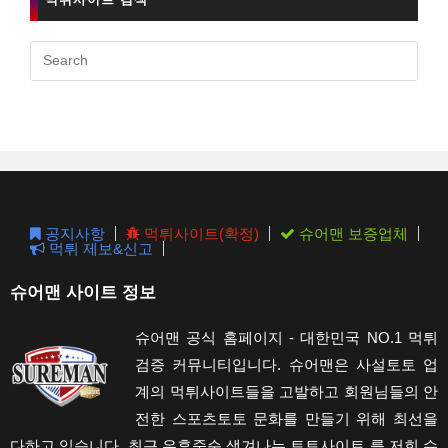
Pres
Esc
to
clos
the
sear
pane
공지사항
먹튀사이트(확정)
슈어맨 보증업체
먹튀 제보&신고
슈어맨 사이트 정보
슈어맨 공식 홈페이지 - 대한민국 NO.1 먹튀
검증 커뮤니티입니다. 슈어맨은 사설토토 업
계의 먹튀사이트들을 고발하고 회원님들의 안
전한 스포츠토토 문화를 만들기 위해 최선을
다하고 있습니다. 최근 우후죽순 생겨나는 토토사이트 를 저희 슈