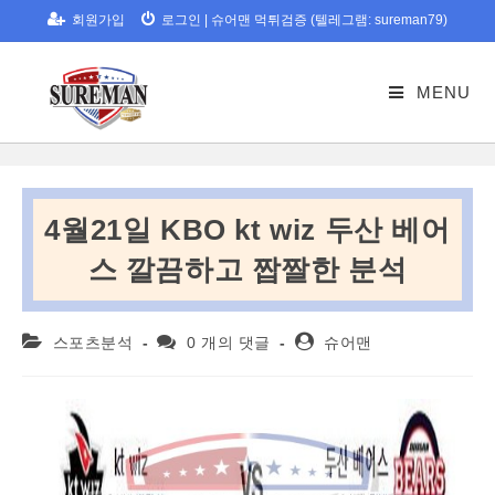
Skip
회원가입
로그인
|
슈어맨 먹튀검증 (텔레그램: sureman79)
to
content
MENU
4월21일 KBO kt wiz 두산 베어
스 깔끔하고 짭짤한 분석
Post
Post
Post
스포츠분석
0 개의 댓글
슈어맨
category:
comments:
author: